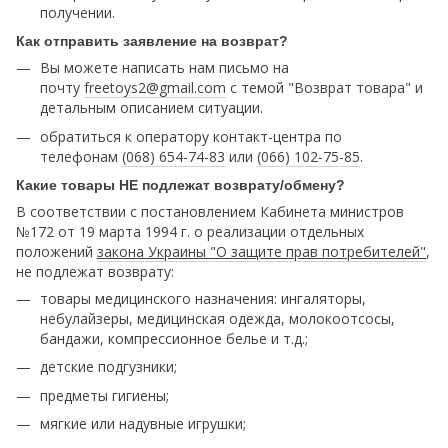
получении.
Как отправить заявление на возврат?
Вы можете написать нам письмо на
почту
freetoys2@gmail.com
c темой "Возврат товара" и
детальным описанием ситуации.
обратиться к оператору контакт-центра по
телефонам
(068) 654-74-83
или
(066) 102-75-85
.
Какие товары НЕ подлежат возврату/обмену?
В соответствии с постановлением Кабинета министров
№172 от 19 марта 1994 г. о реализации отдельных
положений
закона Украины "О защите прав потребителей"
,
не подлежат возврату:
товары медицинского назначения: ингаляторы,
небулайзеры, медицинская одежда, молокоотсосы,
бандажи, компрессионное белье и т.д.;
детские подгузники;
предметы гигиены;
мягкие или надувные игрушки;