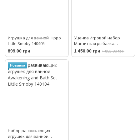
Игрушка для ванной Hippo
Уценка Игровой набор
Little Smoby 140405
Магнитная рыбалка
меняющая цвет Magnetic
899.00 грн
1 450.00 грн
1 895.00 грн
Color Changing Fishing Set
Battat BX2056Z
Новинка
Набор развивающих
игрушек для ванной