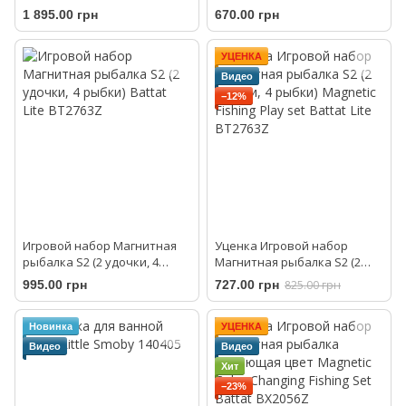
Magnetic Color Changing
Rider Battat LB1711Z
1 895.00 грн
670.00 грн
Fishing Set Battat BX2056Z
УЦЕНКА
Видео
−12%
Игровой набор Магнитная
Уценка Игровой набор
рыбалка S2 (2 удочки, 4
Магнитная рыбалка S2 (2
рыбки) Battat Lite BT2763Z
удочки, 4 рыбки) Magnetic
995.00 грн
727.00 грн
825.00 грн
Fishing Play set Battat Lite
BT2763Z
Новинка
УЦЕНКА
Видео
Видео
Хит
−23%