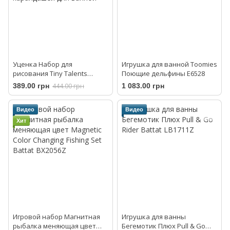
Уценка Набор для
Игрушка для ванной Toomies
рисования Tiny Talents
Поющие дельфины E6528
Водные забавы SES Creative
389.00 грн
444.00 грн
1 083.00 грн
13096S 8 восковых
карандашей для ванной
Видео
Видео
Хит
Игровой набор Магнитная
Игрушка для ванны
рыбалка меняющая цвет
Бегемотик Плюх Pull & Go