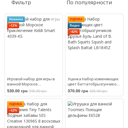
Фильтр
По популярности
Новинка
УЦЕНКА
−11%
Видео
−42%
Игровой набор для игры в
Уценка Набор изменяющих
ванной Морское
цвет баттатобрызгунчиков
приключение Kiddi Smart
Друзья Буль Land of B. Bath
530.00 грн
595.00 грн
370.00 грн
635.00 грн
4339-KS
Squirts Squish and Splash
Battat LB1845Z
УЦЕНКА
−12%