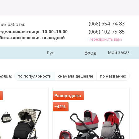
(068) 654-74-83
фик работы:
(066) 102-75-85
едельник-пятница: 10:00–19:00
бота-воскресенье: выходной
Перезвонить вам?
Вход
Мой заказ
Рус
овка:
по популярности
сначала дешевле
по названию
Распродажа
−42%