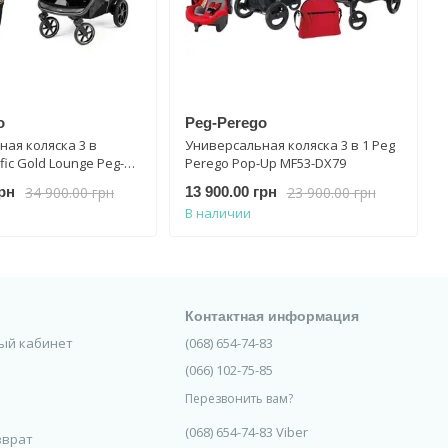
o
Peg-Perego
ая коляска 3 в
Универсальная коляска 3 в 1 Peg
fic Gold Lounge Peg-
Perego Pop-Up MF53-DX79
K-VEL31LG000002
34 900.00 грн
23 900.00 грн
грн
13 900.00 грн
В наличии
Контактная информация
ный кабинет
(068) 654-74-83
(066) 102-75-85
Перезвонить вам?
(068) 654-74-83 Viber
зврат