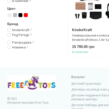
В наличии
4
Цвет
Бренд
KinderKraft
2
KinderKraft
Peg-Perego
2
Универсальная коляска 
Kinderkraft Moov 2 Air S
Распродажа
2
KSMOOV02BEG0000
15 790.00 грн
Новинка
2
В наличии
Каталог
Детский транспорт
Для игры на улице и во
Детские надувные бассе
© 2021
игровые центры
Интернет-магазин Free Toys
Детские Наборы для ис
опытов