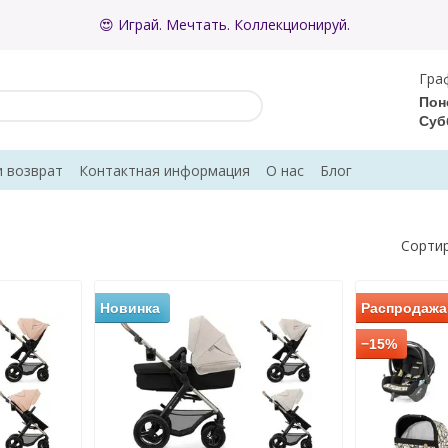
😍 Играй. Мечтать. Коллекционируй.
Гра
Пон
Суб
и возврат
Контактная информация
О нас
Блог
ывы о магазине
Сортир
Новинка
Распродажа
−15%