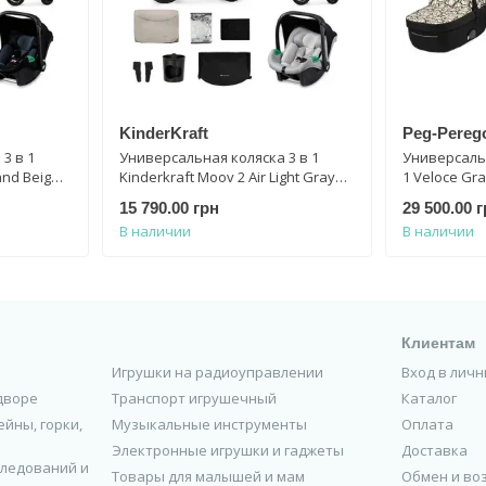
KinderKraft
Peg-Pereg
3 в 1
Универсальная коляска 3 в 1
Универсальн
and Beige
Kinderkraft Moov 2 Air Light Gray
1 Veloce Gra
KSMOOV02LGR3000
Perego PAC
15 790.00 грн
29 500.00 
В наличии
В наличии
Клиентам
Игрушки на радиоуправлении
Вход в лич
 дворе
Транспорт игрушечный
Каталог
йны, горки,
Музыкальные инструменты
Оплата
Электронные игрушки и гаджеты
Доставка
следований и
Товары для малышей и мам
Обмен и во