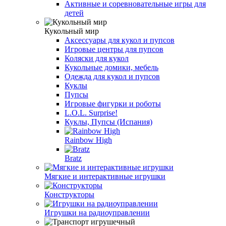
Активные и соревновательные игры для
детей
Кукольный мир
Аксессуары для кукол и пупсов
Игровые центры для пупсов
Коляски для кукол
Кукольные домики, мебель
Одежда для кукол и пупсов
Куклы
Пупсы
Игровые фигурки и роботы
L.O.L. Surprise!
Куклы, Пупсы (Испания)
Rainbow High
Bratz
Мягкие и интерактивные игрушки
Конструкторы
Игрушки на радиоуправлении