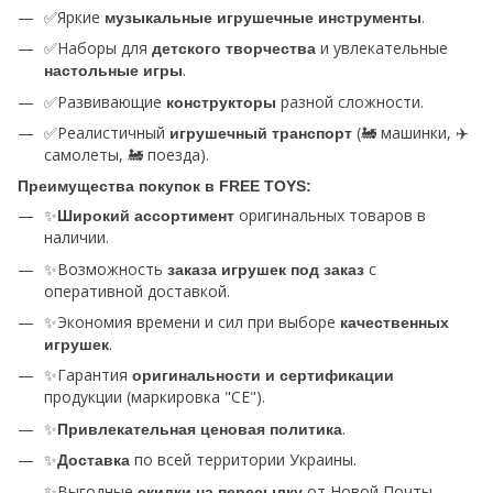
✅Яркие
.
музыкальные игрушечные инструменты
✅Наборы для
и увлекательные
детского творчества
.
настольные игры
✅Развивающие
разной сложности.
конструкторы
✅Реалистичный
(🚂 машинки, ✈️
игрушечный транспорт
самолеты, 🚂 поезда).
Преимущества покупок в
FREE TOYS
:
✨
оригинальных товаров в
Широкий ассортимент
наличии.
✨Возможность
с
заказа игрушек под заказ
оперативной доставкой.
✨Экономия времени и сил при выборе
качественных
.
игрушек
✨Гарантия
оригинальности и сертификации
продукции (маркировка "СЕ").
✨
.
Привлекательная ценовая политика
✨
по всей территории Украины.
Доставка
✨Выгодные
от Новой Почты.
скидки на пересылку