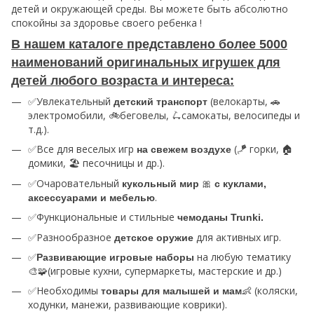
детей и окружающей среды. Вы можете быть абсолютно
спокойны за здоровье своего ребенка !
В нашем каталоге представлено более 5000
наименований оригинальных игрушек для
детей любого возраста и интереса:
✅Увлекательный
(велокарты, 🚗
детский транспорт
электромобили, 🚲беговелы, 🛴самокаты, велосипеды и
т.д.).
✅Все для веселых игр
(🪁 горки, 🏠
на свежем воздухе
домики, 🏖️ песочницы и др.).
✅Очаровательный
🎀
кукольный мир
с куклами,
.
аксессуарами и мебелью
✅Функциональные и стильные
чемоданы Trunki.
✅Разнообразное
для активных игр.
детское оружие
✅
на любую тематику
Развивающие игровые наборы
🎨🧩(игровые кухни, супермаркеты, мастерские и др.)
✅Необходимы
👶 (коляски,
товары для малышей и мам
ходунки, манежи, развивающие коврики).