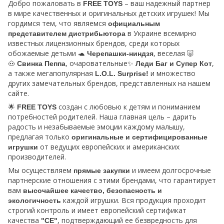
Добро пожаловать в
– ваш надежный партнер
FREE TOYS
в мире качественных и оригинальных детских игрушек! Мы
гордимся тем, что являемся
официальным
в Украине всемирно
представителем дистрибьютора
известных лицензионных брендов, среди которых
обожаемые детьми 🐢
, веселая 🐷
Черепашки-ниндзя
🐽
, очаровательные✨
,
Свинка Пеппа
Леди Баг и Супер Кот
а также мегапопулярная
и множество
L.O.L. Surprise!
других замечательных брендов, представленных на нашем
сайте.
🌟
создан с любовью к детям и пониманием
FREE TOYS
потребностей родителей. Наша главная цель – дарить
радость и незабываемые эмоции каждому малышу,
предлагая только
оригинальные и сертифицированные
от ведущих европейских и американских
игрушки
производителей.
Мы осуществляем
и имеем долгосрочные
прямые закупки
партнерские отношения с этими брендами, что гарантирует
вам
высочайшее качество, безопасность и
каждой игрушки. Вся продукция проходит
экологичность
строгий контроль и имеет европейский сертификат
качества
, подтверждающий ее безвредность для
"СЕ"