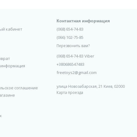
я и удобства во время езды.
амокатов, велосипедов, электромобилей и даже педальных
Контактная информация
ный кабинет
(068) 654-74-83
чества.
а и позволяет быстрее освоить новые навыки.
(066) 102-75-85
тересные!
Перезвонить вам?
форте каждого маленького гонщика!
(068) 654-74-83 Viber
зврат
+380686547483
 информация
freetoys2@gmail.com
улица Новозабарская, 21 Киев, 02000
льское соглашение
Карта проезда
агазине
а
х