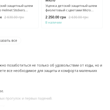
Micro
ский защитный шлем
Уценка детский защитный шлем
 Helmet Stickers
фиолетовый с цветами Micro
азмер M)
Helmet AC2138BX размер M 52-56
2 630.00 грн
2 630.00 грн
н
2 250.00 грн
см
В наличии
казать все
ажно позаботиться не только об удовольствии от езды, но и
йдете все необходимое для защиты и комфорта маленьких
ве.
ых прогулок и первых падений.
ок.