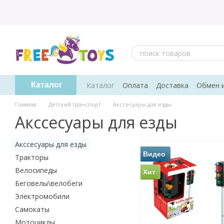
Перейти к основному контенту
Каталог
Оплата
Доставка
Обмен 
Каталог
Пользовательское соглашение
Отз
Главная
Детский транспорт
Акссесуары для езды
Акссесуары для езды
Акссесуары для езды
Видео
Тракторы
Велосипеды
Хит
Беговелы\велобеги
Электромобили
Самокаты
Мотоциклы