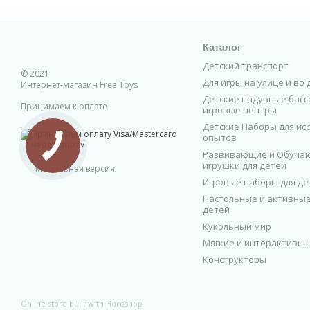
Прицепы, колокольчи
Наш ассортимент подойд
тракторов.
Каталог
Детский транспорт
🛡️ Безопасность – наш
© 2021
🚴 Развитие самостояте
Для игры на улице и во
Интернет-магазин Free Toys
🎁 Отличная идея для п
Детские надувные бассе
Принимаем к оплате
игровые центры
Выберите лучшее для а
Детские Наборы для ис
опытов
Развивающие и Обуча
игрушки для детей
Мобильная версия
Игровые наборы для де
Настольные и активные
детей
Кукольный мир
Мягкие и интерактивны
Конструкторы
Online store built with Horoshop