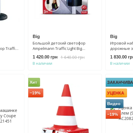
Big
Big
Большой детский светофор
Игровой на
р Traffic
Ampelmann Traffic Light Big
дорожные зна
800055480 со световыми и
Sign Set 554
1 640.00 грн
1 420.00 грн
1 830.00 гр
звуковыми эффектами
В наличии
В наличии
Хит
ЗАКАНЧИВА
−19%
УЦЕНКА
Видео
−19%