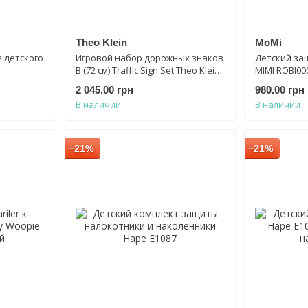
Theo Klein
MoMi
я детского
Игровой набор дорожных знаков
Детский за
B (72 см) Traffic Sign Set Theo Klein
MIMI ROBI00
2993 набор 5 штук
2 045.00 грн
980.00 грн
В наличии
В наличии
−21%
−21%