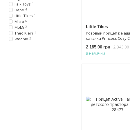
Falk Toys
1
Hape
4
Little Tikes
1
Micro
6
Little Tikes
MoMi
2
Theo Klein
1
Розовый прицеп к маш
каталки Princess Cozy 
Woopie
2
Trailer Little Tikes 621451
2 343.00
2 185.00 грн
В наличии