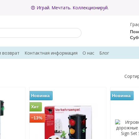
😍 Играй. Мечтать. Коллекционируй.
Гра
Пон
Суб
и возврат
Контактная информация
О нас
Блог
ывы о магазине
Сортир
Новинка
Новинка
Хит
−13%