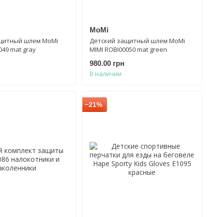
MoMi
щитный шлем MoMi
Детский защитный шлем MoMi
049 mat gray
MIMI ROBI00050 mat green
980.00 грн
В наличии
−21%