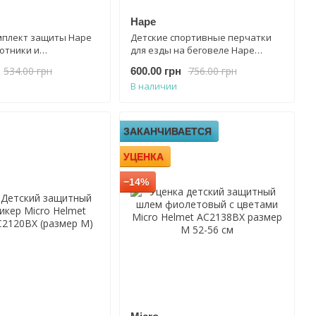
Hape
мплект защиты Hape
Детские спортивные перчатки
отники и
для езды на беговеле Hape
ки
Sporty Kids Gloves E1095 красные
534.00 грн
756.00 грн
600.00 грн
В наличии
ЗАКАНЧИВАЕТСЯ
УЦЕНКА
−14%