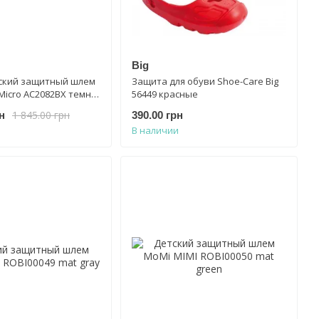
Big
ский защитный шлем
Защита для обуви Shoe-Care Big
) Micro AC2082BX темно-
56449 красные
ллик
1 845.00 грн
н
390.00 грн
В наличии