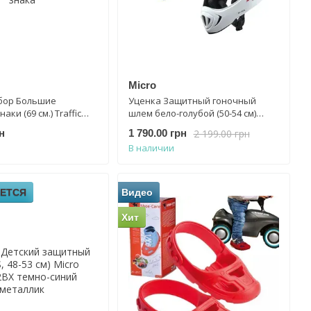
Micro
бор Большие
Уценка Защитный гоночный
ки (69 см.) Traffic
шлем бело-голубой (50-54 см)
81 Big набор 3 знака
Racing Micro Helmet AC2132BX
2 199.00 грн
н
1 790.00 грн
В наличии
ЕТСЯ
Видео
Хит