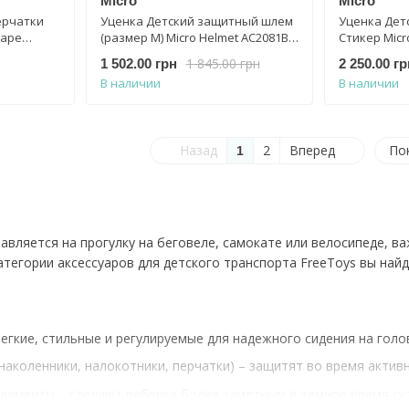
Micro
Micro
ерчатки
Уценка Детский защитный шлем
Уценка Дет
Hape
(размер M) Micro Helmet AC2081BX
Стикер Micro
4 голубые
малиновый
AC2120BX (р
1 845.00 грн
1 502.00 грн
2 250.00 гр
В наличии
В наличии
Назад
2
Вперед
По
1
авляется на прогулку на беговеле, самокате или велосипеде, в
категории аксессуаров для детского транспорта FreeToys вы на
гкие, стильные и регулируемые для надежного сидения на голо
аколенники, налокотники, перчатки) – защитят во время активн
ементы – сделают ребенка более заметным в темное время сут