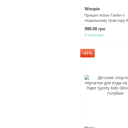
Woopie
Прицеп Active Tariler к
педальному трактору 
28460 красный
990.00 грн
В наличии
−21%