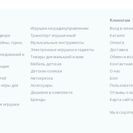
ки, флажки и декоративные элементы для индивидуального стил
ет к большинству моделей детского транспорта: беговелов, с
Клиентам
Игрушки на радиоуправлении
Вход в лич
 приоритет. Все аксессуары отвечают европейским стандартам ка
льности – правильная экипировка повышает уверенность ребенк
 дворе
Транспорт игрушечный
Каталог
одарка – аксессуары не только функциональные, но и яркие и ин
йны, горки,
Музыкальные инструменты
Оплата
Электронные игрушки и гаджеты
Доставка
ктивного детства вместе с FreeToys – мы позаботимся о ком
следований и
Товары для малышей и мам
Обмен и во
Мебель детская
Контактная
ющие
Детские коляски
О нас
тей
Автокресла
Блог
 игры для
Аксессуары
Пользовате
Дешевле в комплекте
Отзывы о м
Бренды
Карта сайт
е игрушки
Мы в соцсетя