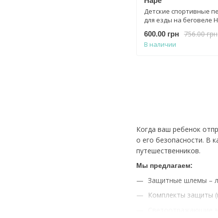
Hape
Детские спортивные п
для езды на беговеле 
Sporty Kids Gloves E109
756.00 грн
600.00 грн
В наличии
Когда ваш ребенок отпр
о его безопасности. В 
путешественников.
Мы предлагаем:
Защитные шлемы – ле
Комплекты защиты (н
Светоотражающие эл