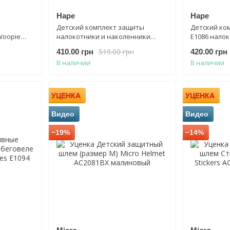
Hape
Hape
Детский комплект защиты
Детский ко
Woopie
налокотники и наколенники
E1086 налок
Hape E1087
наколенни
519.00 грн
410.00 грн
420.00 грн
В наличии
В наличии
УЦЕНКА
УЦЕНКА
Видео
Видео
−19%
−14%