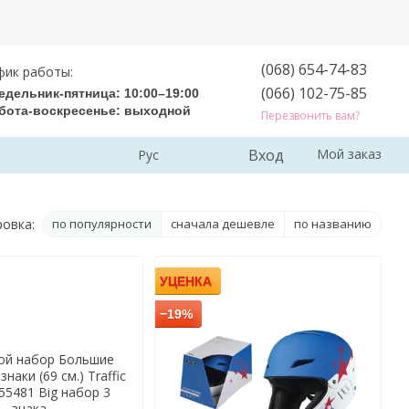
(068) 654-74-83
фик работы:
(066) 102-75-85
едельник-пятница: 10:00–19:00
бота-воскресенье: выходной
Перезвонить вам?
Вход
Мой заказ
Рус
овка:
по популярности
сначала дешевле
по названию
УЦЕНКА
−19%