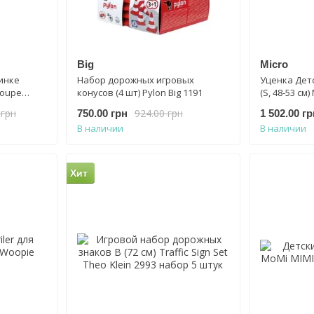
Big
Micro
инке
Набор дорожных игровых
Уценка Дет
Coupe
конусов (4 шт) Pylon Big 1191
(S, 48-53 см
синий мета
 грн
924.00 грн
750.00 грн
1 502.00 гр
В наличии
В наличии
Хит