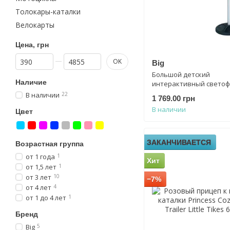
Толокары-каталки
Велокарты
Цена, грн
От Цена, грн
До Цена, грн
OK
Big
Большой детский
Наличие
интерактивный светофо
Lights Big 1197
В наличии
22
1 769.00 грн
В наличии
Цвет
ЗАКАНЧИВАЕТСЯ
Возрастная группа
от 1 года
1
Хит
от 1,5 лет
1
от 3 лет
10
−7%
от 4 лет
4
от 1 до 4 лет
1
Бренд
Big
5