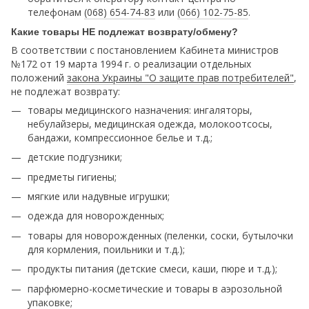
телефонам
(068) 654-74-83
или
(066) 102-75-85
.
Какие товары НЕ подлежат возврату/обмену?
В соответствии с постановлением Кабинета министров
№172 от 19 марта 1994 г. о реализации отдельных
положений
закона Украины "О защите прав потребителей"
,
не подлежат возврату:
товары медицинского назначения: ингаляторы,
небулайзеры, медицинская одежда, молокоотсосы,
бандажи, компрессионное белье и т.д.;
детские подгузники;
предметы гигиены;
мягкие или надувные игрушки;
одежда для новорожденных;
товары для новорожденных (пеленки, соски, бутылочки
для кормления, поильники и т.д.);
продукты питания (детские смеси, каши, пюре и т.д.);
парфюмерно-косметические и товары в аэрозольной
упаковке;