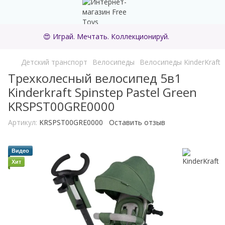
😍 Играй. Мечтать. Коллекционируй.
Детский транспорт
Велосипеды
Велосипеды KinderKraft
Трехколесный велосипед 5в1
Kinderkraft Spinstep Pastel Green
KRSPST00GRE0000
Артикул:
KRSPST00GRE0000
Оставить отзыв
Видео
Хит