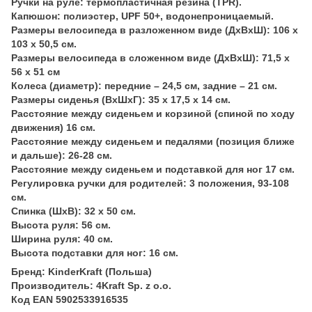
Ручки на руле: термопластичная резина (TPR).
Капюшон: полиэстер, UPF 50+, водонепроницаемый.
Размеры велосипеда в разложенном виде (ДхВхШ): 106 х
103 х 50,5 см.
Размеры велосипеда в сложенном виде (ДхВхШ): 71,5 х
56 х 51 см
Колеса (диаметр): передние – 24,5 см, задние – 21 см.
Размеры сиденья (ВхШхГ): 35 х 17,5 х 14 см.
Расстояние между сиденьем и корзиной (спиной по ходу
движения) 16 см.
Расстояние между сиденьем и педалями (позиция ближе
и дальше): 26-28 см.
Расстояние между сиденьем и подставкой для ног 17 см.
Регулировка ручки для родителей: 3 положения, 93-108
см.
Спинка (ШхВ): 32 х 50 см.
Высота руля: 56 см.
Ширина руля: 40 см.
Высота подставки для ног: 16 см.
Бренд: KinderKraft (Польша)
Производитель: 4Kraft Sp. z o.o.
Код EAN 5902533916535