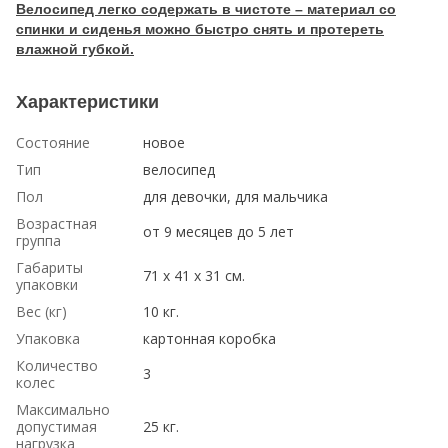
Велосипед легко содержать в чистоте – материал со
спинки и сиденья можно быстро снять и протереть
влажной губкой.
Характеристики
Состояние
новое
Тип
велосипед
Пол
для девочки, для мальчика
Возрастная
от 9 месяцев до 5 лет
группа
Габариты
71 x 41 x 31 см.
упаковки
Вес (кг)
10 кг.
Упаковка
картонная коробка
Количество
3
колес
Максимально
допустимая
25 кг.
нагрузка