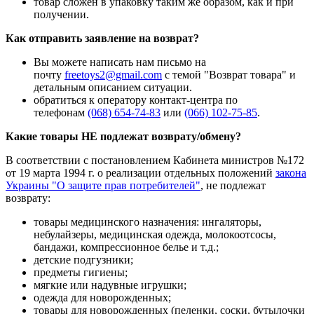
товар сложен в упаковку таким же образом, как и при
получении.
Как отправить заявление на возврат?
Вы можете написать нам письмо на
почту
freetoys2@gmail.com
c темой "Возврат товара" и
детальным описанием ситуации.
обратиться к оператору контакт-центра по
телефонам
(068) 654-74-83
или
(066) 102-75-85
.
Какие товары НЕ подлежат возврату/обмену?
В соответствии с постановлением Кабинета министров №172
от 19 марта 1994 г. о реализации отдельных положений
закона
Украины "О защите прав потребителей"
, не подлежат
возврату:
товары медицинского назначения: ингаляторы,
небулайзеры, медицинская одежда, молокоотсосы,
бандажи, компрессионное белье и т.д.;
детские подгузники;
предметы гигиены;
мягкие или надувные игрушки;
одежда для новорожденных;
товары для новорожденных (пеленки, соски, бутылочки