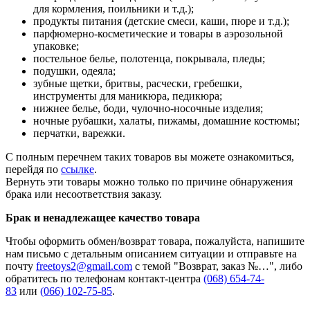
для кормления, поильники и т.д.);
продукты питания (детские смеси, каши, пюре и т.д.);
парфюмерно-косметические и товары в аэрозольной
упаковке;
постельное белье, полотенца, покрывала, пледы;
подушки, одеяла;
зубные щетки, бритвы, расчески, гребешки,
инструменты для маникюра, педикюра;
нижнее белье, боди, чулочно-носочные изделия;
ночные рубашки, халаты, пижамы, домашние костюмы;
перчатки, варежки.
С полным перечнем таких товаров вы можете ознакомиться,
перейдя по
ссылке
.
Вернуть эти товары можно только по причине обнаружения
брака или несоответствия заказу.
Брак и ненадлежащее качество товара
Чтобы оформить обмен/возврат товара, пожалуйста, напишите
нам письмо с детальным описанием ситуации и отправьте на
почту
freetoys2@gmail.com
c темой "Возврат, заказ №…", либо
обратитесь по телефонам контакт-центра
(068) 654-74-
83
или
(066) 102-75-85
.