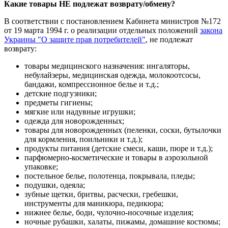
Какие товары НЕ подлежат возврату/обмену?
В соответствии с постановлением Кабинета министров №172
от 19 марта 1994 г. о реализации отдельных положений
закона
Украины "О защите прав потребителей"
, не подлежат
возврату:
товары медицинского назначения: ингаляторы,
небулайзеры, медицинская одежда, молокоотсосы,
бандажи, компрессионное белье и т.д.;
детские подгузники;
предметы гигиены;
мягкие или надувные игрушки;
одежда для новорожденных;
товары для новорожденных (пеленки, соски, бутылочки
для кормления, поильники и т.д.);
продукты питания (детские смеси, каши, пюре и т.д.);
парфюмерно-косметические и товары в аэрозольной
упаковке;
постельное белье, полотенца, покрывала, пледы;
подушки, одеяла;
зубные щетки, бритвы, расчески, гребешки,
инструменты для маникюра, педикюра;
нижнее белье, боди, чулочно-носочные изделия;
ночные рубашки, халаты, пижамы, домашние костюмы;