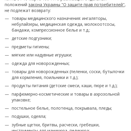
положений
закона Украины "О защите прав потребителей"
,
не подлежат возврату:
товары медицинского назначения: ингаляторы,
небулайзеры, медицинская одежда, молокоотсосы,
бандажи, компрессионное белье и т.д.;
детские подгузники;
предметы гигиены;
мягкие или надувные игрушки;
одежда для новорожденных;
товары для новорожденных (пеленки, соски, бутылочки
для кормления, поильники и т.д.);
продукты питания (детские смеси, каши, пюре и т.д.);
парфюмерно-косметические и товары в аэрозольной
упаковке;
постельное белье, полотенца, покрывала, пледы;
подушки, одеяла;
зубные щетки, бритвы, расчески, гребешки,
инструменты для маникюра, педикюра;