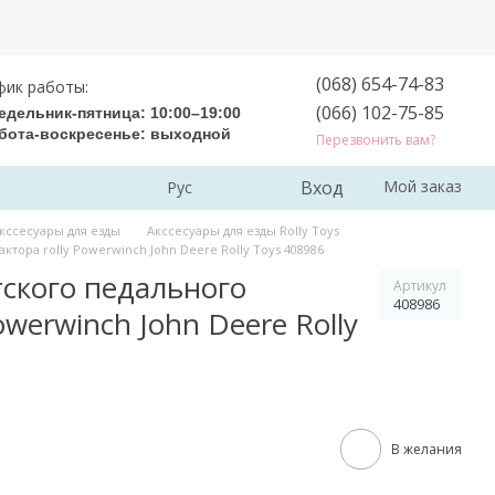
(068) 654-74-83
фик работы:
(066) 102-75-85
едельник-пятница: 10:00–19:00
бота-воскресенье: выходной
Перезвонить вам?
Вход
Мой заказ
Рус
кссесуары для езды
Акссесуары для езды Rolly Toys
ктора rolly Powerwinch John Deere Rolly Toys 408986
тского педального
Артикул
408986
owerwinch John Deere Rolly
В желания