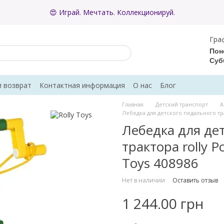
😍 Играй. Мечтать. Коллекционируй.
Гра
Пон
Суб
и возврат
Контактная информация
О нас
Блог
ывы о магазине
Главная
Детский транспорт
А
Лебедка для детского педального тра
Лебедка для де
трактора rolly P
Toys 408986
Нет в наличии
Оставить отзыв
1 244.00 грн