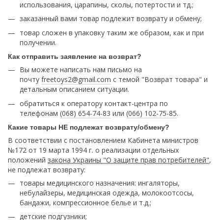
использования, царапины, сколы, потертости и тд.;
заказанный вами товар подлежит возврату и обмену;
товар сложен в упаковку таким же образом, как и при
получении.
Как отправить заявление на возврат?
Вы можете написать нам письмо на
почту
freetoys2@gmail.com
c темой "Возврат товара" и
детальным описанием ситуации.
обратиться к оператору контакт-центра по
телефонам
(068) 654-74-83
или
(066) 102-75-85
.
Какие товары НЕ подлежат возврату/обмену?
В соответствии с постановлением Кабинета министров
№172 от 19 марта 1994 г. о реализации отдельных
положений
закона Украины "О защите прав потребителей"
,
не подлежат возврату:
товары медицинского назначения: ингаляторы,
небулайзеры, медицинская одежда, молокоотсосы,
бандажи, компрессионное белье и т.д.;
детские подгузники;