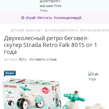
😍 Играй. Мечтать. Коллекционируй.
Детский транспорт
Беговелы\велобеги
Беговелы\велобе
Двухколесный ретро беговел-
скутер Strada Retro Falk 801S от 1
года
Артикул:
801s
Оставить отзыв
Видео