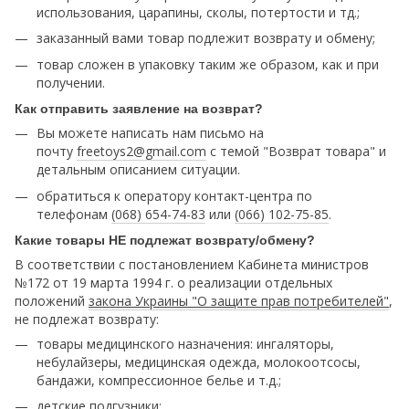
использования, царапины, сколы, потертости и тд.;
заказанный вами товар подлежит возврату и обмену;
товар сложен в упаковку таким же образом, как и при
получении.
Как отправить заявление на возврат?
Вы можете написать нам письмо на
почту
freetoys2@gmail.com
c темой "Возврат товара" и
детальным описанием ситуации.
обратиться к оператору контакт-центра по
телефонам
(068) 654-74-83
или
(066) 102-75-85
.
Какие товары НЕ подлежат возврату/обмену?
В соответствии с постановлением Кабинета министров
№172 от 19 марта 1994 г. о реализации отдельных
положений
закона Украины "О защите прав потребителей"
,
не подлежат возврату:
товары медицинского назначения: ингаляторы,
небулайзеры, медицинская одежда, молокоотсосы,
бандажи, компрессионное белье и т.д.;
детские подгузники;