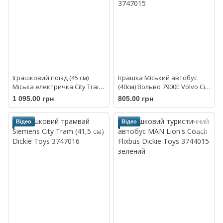
Іграшковий поїзд (45 см)
Іграшка Міський автобус
Міська електричка City Train
(40см) Вольво 7900Е Volvo City
Dickie Toys 3748002
Bus Dickie Toys 3747015
1 095.00 грн
805.00 грн
Відео
Відео