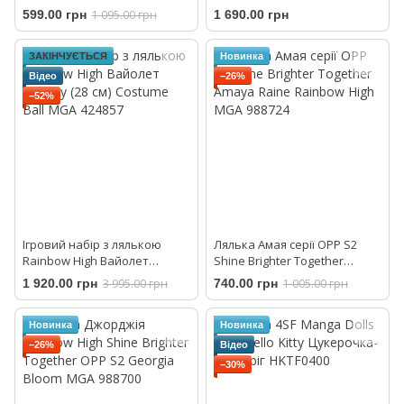
987918
Крейда для волосся та стиль
599.00 грн
1 095.00 грн
1 690.00 грн
Hair Chalk and Style MGA
526780
ЗАКІНЧУЄТЬСЯ
Новинка
Відео
−26%
−52%
Ігровий набір з лялькою
Лялька Амая серії ОРР S2
Rainbow High Вайолет
Shine Brighter Together
Уиллоу (28 см) Costume Ball
Amaya Raine Rainbow High
1 920.00 грн
3 995.00 грн
740.00 грн
1 005.00 грн
MGA 424857
MGA 988724
Новинка
Новинка
−26%
Відео
−30%