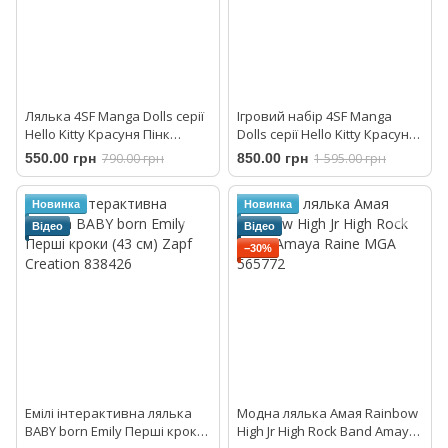
Лялька 4SF Manga Dolls серії
Ігровий набір 4SF Manga
Hello Kitty Красуня Пінк
Dolls серії Hello Kitty Красуня
HKTF0300
Пінк на скутері HKTF3000
550.00 грн
790.00 грн
850.00 грн
1 595.00 грн
Новинка
Новинка
Відео
Відео
−30%
Емілі інтерактивна лялька
Модна лялька Амая Rainbow
BABY born Emily Перші кроки
High Jr High Rock Band Amaya