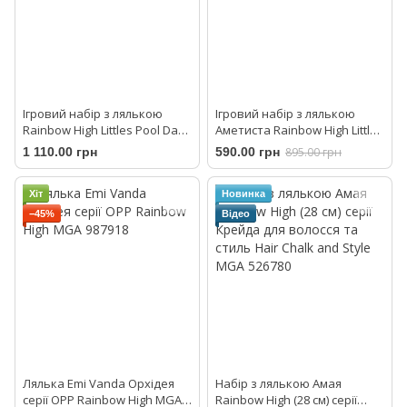
Ігровий набір з лялькою
Ігровий набір з лялькою
Rainbow High Littles Pool Day
Аметиста Rainbow High Littles
with Blush 522249
Amethyst Willow MGA 531234
1 110.00 грн
590.00 грн
895.00 грн
Хіт
Новинка
−45%
Відео
Лялька Emi Vanda Орхідея
Набір з лялькою Амая
серії ОРР Rainbow High MGA
Rainbow High (28 см) серії