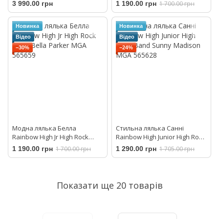
(43 см) Zapf Creation 838426
Raine MGA 565772
3 990.00 грн
1 190.00 грн
1 700.00 грн
Новинка
Новинка
Відео
Відео
−30%
−24%
Модна лялька Белла
Стильна лялька Санні
Rainbow High Jr High Rock
Rainbow High Junior High Rock
Band Bella Parker MGA 565659
Band Sunny Madison MGA
1 190.00 грн
1 700.00 грн
1 290.00 грн
1 705.00 грн
565628
Показати ще 20 товарів