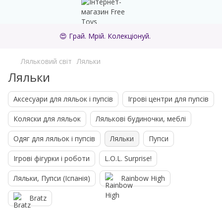
😍 Грай. Мрій. Колекціонуй.
Ляльковий світ
Ляльки
Ляльки
Аксесуари для ляльок і пупсів
Ігрові центри для пупсів
Коляски для ляльок
Лялькові будиночки, меблі
Одяг для ляльок і пупсів
Ляльки
Пупси
Ігрові фігурки і роботи
L.O.L. Surprise!
Ляльки, Пупси (Іспанія)
Rainbow High
Bratz