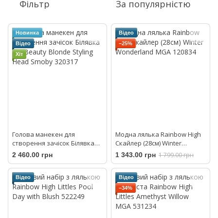
Фільтр
За популярністю
Новинка
Відео
Відео
−25%
Хіт
Голова манекен для
Модна лялька Rainbow High
створення зачісок Білявка
Скайлер (28см) Winter
My Beauty Blonde Styling
Wonderland MGA 120834
2 460.00 грн
1 343.00 грн
1 799.00 грн
Head Smoby 320317
Відео
Відео
−34%