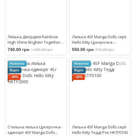
Лялька Джорджія Rainbow
Лялька 4SF Manga Dolls серії
High Shine Brighter Together
Hello Kitty Цукерочка-
ОРР S2 Georgia Bloom MGA
єдиноріг HKTF0400
740.00 грн
1 005.00 грн
550.00 грн
790.00 грн
988700
Новинка
Новинка
Відео
Відео
−39%
−30%
Стильна лялька Цукерочка-
Лялька 4SF Manga Dolls серії
єдиноріг 4SF Manga Dolls
Hello Kitty Тедді Рок HKTF0100