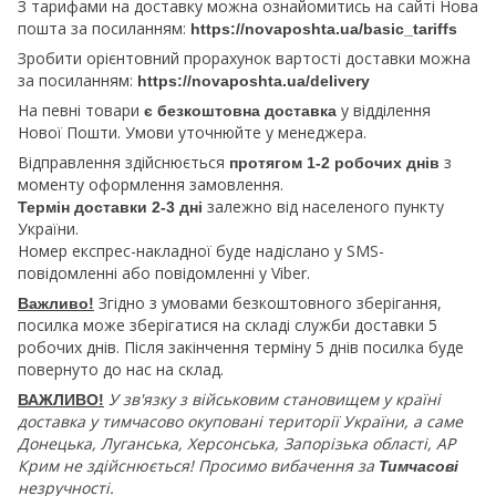
З тарифами на доставку можна ознайомитись на сайті Нова
пошта за посиланням:
https://novaposhta.ua/basic_tariffs
Зробити орієнтовний прорахунок вартості доставки можна
за посиланням:
https://novaposhta.ua/delivery
На певні товари
у відділення
є безкоштовна доставка
Нової Пошти. Умови уточнюйте у менеджера.
Відправлення здійснюється
з
протягом 1-2 робочих днів
моменту оформлення замовлення.
залежно від населеного пункту
Термін доставки 2-3 дні
України.
Номер експрес-накладної буде надіслано у SMS-
повідомленні або повідомленні у Viber.
Згідно з умовами безкоштовного зберігання,
Важливо!
посилка може зберігатися на складі служби доставки 5
робочих днів. Після закінчення терміну 5 днів посилка буде
повернуто до нас на склад.
У зв'язку з військовим становищем у країні
ВАЖЛИВО!
доставка у тимчасово окуповані території України, а саме
Донецька, Луганська, Херсонська, Запорізька області, АР
Крим не здійснюється! Просимо вибачення за
Тимчасові
незручності.