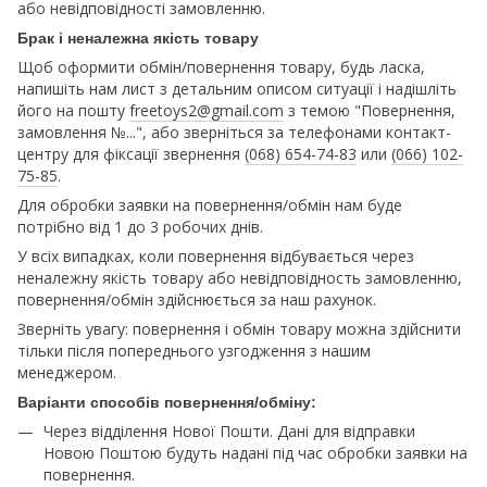
або невідповідності замовленню.
Брак і неналежна якість товару
Щоб оформити обмін/повернення товару, будь ласка,
напишіть нам лист з детальним описом ситуації і надішліть
його на пошту
freetoys2@gmail.com
з темою "Повернення,
замовлення №...", або зверніться за телефонами контакт-
центру для фіксації звернення
(068) 654-74-83
или
(066) 102-
75-85
.
Для обробки заявки на повернення/обмін нам буде
потрібно від 1 до 3 робочих днів.
У всіх випадках, коли повернення відбувається через
неналежну якість товару або невідповідность замовленню,
повернення/обмін здійснюється за наш рахунок.
Зверніть увагу: повернення і обмін товару можна здійснити
тільки після попереднього узгодження з нашим
менеджером.
Варіанти способів повернення/обміну:
Через відділення Нової Пошти. Дані для відправки
Новою Поштою будуть надані під час обробки заявки на
повернення.