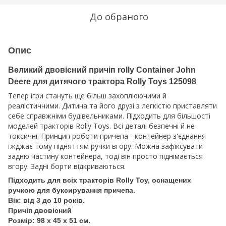
До обраного
Опис
Великий двовісний причіп rolly Container John
Deere для дитячого трактора Rolly Toys 125098
Тепер ігри стануть ще більш захоплюючими й
реалістичними. Дитина та його друзі з легкістю приставляти
себе справжніми будівельниками. Підходить для більшості
моделей тракторів Rolly Toys. Всі деталі безпечні й не
токсичні. Принцип роботи причепа - контейнер з'єднання
їжджає тому підняттям ручки вгору. Можна зафіксувати
задню частину контейнера, тоді він просто піднімається
вгору. Задні борти відкриваються.
Підходить для всіх тракторів Rolly Toy, оснащених
ручкою для буксирування причепа.
Вік: від 3 до 10 років.
Причіп двовісний
Розмір: 98 x 45 x 51 см.