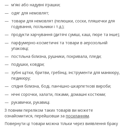
м'які або надувні іграшки;
одяг для немовлят;
товари для немовлят (пелюшки, соски, пляшечки для
годування, поїльники і т.д.);
продукти харчування (дитячі суміші, каші, пюре та інше);
парфумерно-косметичні та товари в аерозольній
упаковці;
постільна білизна, рушники, покривала, пледи;
подушки, ковдри;
зубні щітки, бритви, гребінці, інструменти для манікюру,
педикюру;
спідня білизна, боді, панчішно-шкарпеткові вироби;
нічні сорочки, халати, піжами, домашні костюми;
рукавички, рукавиці.
З повним переліком таких товарів ви можете
ознайомитися, перейшовши за
посиланням
.
Повернути ці товари можна тільки через виявлення браку