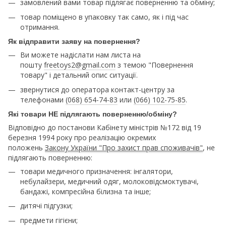
замовлений вами товар підлягає поверненню та обміну;
товар поміщено в упаковку так само, як і під час
отримання.
Як відправити заяву на повернення?
Ви можете надіслати нам листа на
пошту
freetoys2@gmail.com
з темою "Повернення
товару" і детальний опис ситуації.
звернутися до оператора контакт-центру за
телефонами
(068) 654-74-83
или
(066) 102-75-85
.
Які товари НЕ підлягають поверненню/обміну?
Відповідно до постанови Кабінету міністрів №172 від 19
березня 1994 року про реалізацію окремих
положень
Закону України "Про захист прав споживачів"
, не
підлягають поверненню:
товари медичного призначення: інгалятори,
небулайзери, медичний одяг, молоковідсмоктувачі,
бандажі, компресійна білизна та інше;
дитячі підгузки;
предмети гігієни;