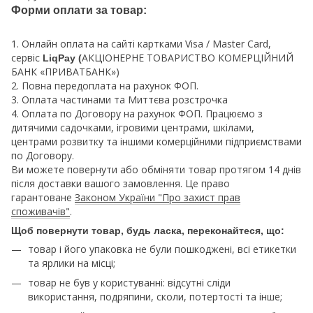
Форми оплати за товар:
1. Онлайн оплата на сайті картками Visa / Master Card,
сервіс
АКЦІОНЕРНЕ ТОВАРИСТВО КОМЕРЦІЙНИЙ
LiqPay (
БАНК «ПРИВАТБАНК»)
2. Повна передоплата на рахунок ФОП.
3. Оплата частинами та Миттєва розстрочка
4. Оплата по Договору на рахунок ФОП. Працюємо з
дитячими садочками, ігровими центрами, шкілами,
центрами розвитку та іншими комерційними підприємствами
по Договору.
Ви можете повернути або обміняти товар протягом 14 днів
після доставки вашого замовлення. Це право
гарантоване
Законом України "Про захист прав
споживачів"
.
Щоб повернути товар, будь ласка, переконайтеся, що:
товар і його упаковка не були пошкоджені, всі етикетки
та ярлики на місці;
товар не був у користуванні: відсутні сліди
використання, подряпини, сколи, потертості та інше;