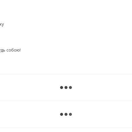
ку
удь собою!