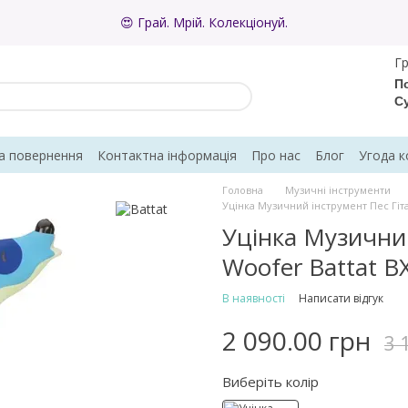
😍 Грай. Мрій. Колекціонуй.
Гр
По
С
а повернення
Контактна інформація
Про нас
Блог
Угода к
Головна
Музичні інструменти
Уцінка Музичний інструмент Пес Гіта
Уцінка Музичний
Woofer Battat B
В наявності
Написати відгук
2 090.00 грн
3 
Виберіть колір