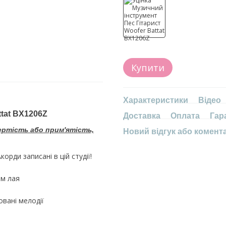
Купити
Характеристики
Відео
ttat BX1206Z
Доставка
Оплата
Гар
ертість або прим'ятість,
Новий відгук або комент
корди записані в цій студії!
им лая
овані мелодії