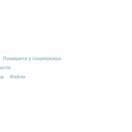
Поширити у соцмережах
антія
ар
Файли