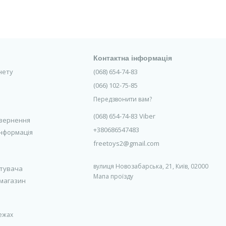
Контактна інформація
інету
(068) 654-74-83
(066) 102-75-85
Передзвонити вам?
(068) 654-74-83 Viber
овернення
+380686547483
інформація
freetoys2@gmail.com
вулиця Новозабарська, 21, Київ, 02000
стувача
Мапа проїзду
 магазин
ежах