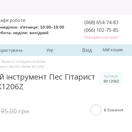
афік роботи:
(068) 654-74-83
неділок- п'ятниця: 10:00–19:00
(066) 102-75-85
убота- неділя: вихідний
Передзвонити вам?
Вхід
Мій кошик
Укр
ористувача
Музичні інструменти Battat
рист Woofer Battat BX1206Z
 інструмент Пес Гітарист
Артикул
BX1206Z
X1206Z
195.00 грн
В бажання