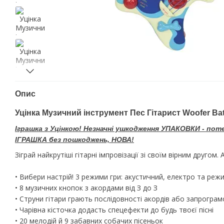
Опис
Уцінка Музичний інструмент Пес Гітарист Woofer Ba
Іграшка з Уцінкою! Незначні ушкодження УПАКОВКИ - пот
ІГРАШКА без пошкоджень, НОВА!
Зіграй найкрутіші гітарні імпровізації зі своїм вірним другом. А
• Вибери настрій! 3 режими гри: акустичний, електро та реж
• 8 музичних кнопок з акордами від З до З
• Струни гітари грають послідовності акордів або запрограм
• Чарівна кісточка додасть спецефекти до будь твоєї пісні
• 20 мелодій й 9 забавних собачих пісеньок