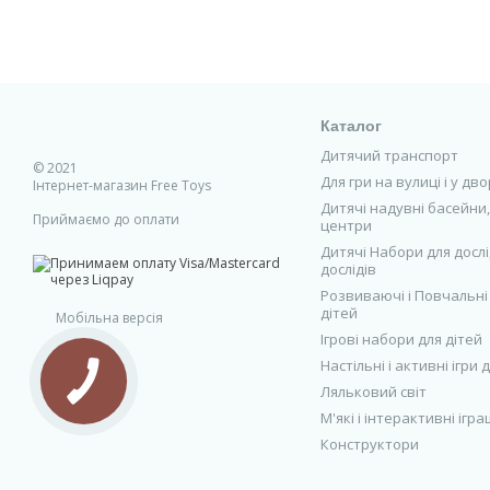
Каталог
Дитячий транспорт
© 2021
Для гри на вулиці і у дво
Інтернет-магазин Free Toys
Дитячі надувні басейни, 
Приймаємо до оплати
центри
Дитячі Набори для дослі
дослідів
Розвиваючі і Повчальні
дітей
Мобільна версія
Ігрові набори для дітей
Настільні і активні ігри 
Ляльковий світ
М'які і інтерактивні ігр
Конструктори