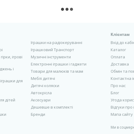
Клієнтам
Іграшки на радіокеруванні
Вхід до каб
рі
Іграшковий Транспорт
Каталог
гірки, ігрові
Музичні інструменти
Оплата
Електронні іграшки і гаджети
Доставка
джень і
Товари для малюків та мам
Обмін та п
Меблі дитячі
Контактна 
 іграшки для
Дитячі коляски
Про нас
Автокрісла
Блог
для дітей
Аксесуари
Угода кори
Дешевше в комплекті
Відгуки про
ашки
Бренди
Мапа сайту
Ми в соцмер