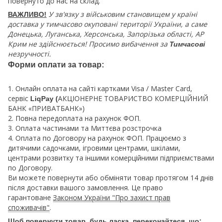
повернуто до нас на склад.
У зв'язку з військовим становищем у країні
ВАЖЛИВО!
доставка у тимчасово окуповані території України, а саме
Донецька, Луганська, Херсонська, Запорізька області, АР
Крим не здійснюється! Просимо вибачення за
Тимчасові
незручності.
Форми оплати за товар:
1. Онлайн оплата на сайті картками Visa / Master Card,
сервіс
АКЦІОНЕРНЕ ТОВАРИСТВО КОМЕРЦІЙНИЙ
LiqPay (
БАНК «ПРИВАТБАНК»)
2. Повна передоплата на рахунок ФОП.
3. Оплата частинами та Миттєва розстрочка
4. Оплата по Договору на рахунок ФОП. Працюємо з
дитячими садочками, ігровими центрами, шкілами,
центрами розвитку та іншими комерційними підприємствами
по Договору.
Ви можете повернути або обміняти товар протягом 14 днів
після доставки вашого замовлення. Це право
гарантоване
Законом України "Про захист прав
споживачів"
.
Щоб повернути товар, будь ласка, переконайтеся, що: