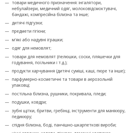
товари медичного призначення: інгалятори,
небулайзери, медичний одяг, молоковідсмоктувачі,
бандажі, компресійна білизна та інше;
дитячі підгузки;
предмети гігієни;
м'які або надувні іграшки;
одяг для немовлят;
товари для немовлят (пелюшки, соски, пляшечки для
годування, поїльники і т.д.);
продукти харчування (дитячі суміші, каші, пюре та інше);
парфумерно-косметичні та товари в аерозольній
упаковці;
постільна білизна, рушники, покривала, пледи;
подушки, ковдри;
зубні щітки, бритви, гребінці, інструменти для манікюру,
педикюру;
спідня білизна, боді, панчішно-шкарпеткові вироби;