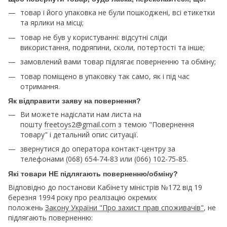
товар і його упаковка не були пошкоджені, всі етикетки
та ярлики на місці;
товар не був у користуванні: відсутні сліди
використання, подряпини, сколи, потертості та інше;
замовлений вами товар підлягає поверненню та обміну;
товар поміщено в упаковку так само, як і під час
отримання.
Як відправити заяву на повернення?
Ви можете надіслати нам листа на
пошту
freetoys2@gmail.com
з темою "Повернення
товару" і детальний опис ситуації.
звернутися до оператора контакт-центру за
телефонами
(068) 654-74-83
или
(066) 102-75-85
.
Які товари НЕ підлягають поверненню/обміну?
Відповідно до постанови Кабінету міністрів №172 від 19
березня 1994 року про реалізацію окремих
положень
Закону України "Про захист прав споживачів"
, не
підлягають поверненню: