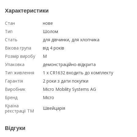
Характеристики
Стан
нове
Тип
Шолом
Стать
для дівчинки, для хлопчика
Вікова група
від 4 років
Розмір виробу
M
Упаковка
демонстраційно-відкрита
Тип живлення
1 х CR1632 входить до комплекту
Гарантія
2 роки з дати покупки
Виробник
Micro Mobility Systems AG
Бренд
Micro
Країна
Швейцарія
реєстрації ТМ
Відгуки