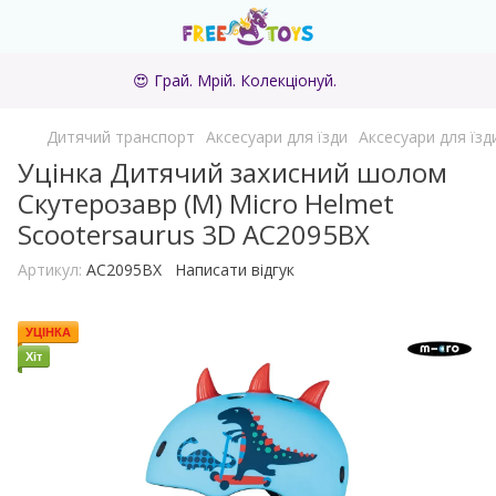
😍 Грай. Мрій. Колекціонуй.
Дитячий транспорт
Аксесуари для їзди
Аксесуари для їзд
Уцінка Дитячий захисний шолом
Скутерозавр (M) Micro Helmet
Scootersaurus 3D AC2095BX
Артикул:
AC2095BX
Написати відгук
УЦІНКА
Хіт