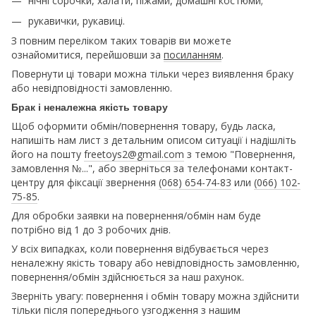
нічні сорочки, халати, піжами, домашні костюми;
рукавички, рукавиці.
З повним переліком таких товарів ви можете
ознайомитися, перейшовши за
посиланням
.
Повернути ці товари можна тільки через виявлення браку
або невідповідності замовленню.
Брак і неналежна якість товару
Щоб оформити обмін/повернення товару, будь ласка,
напишіть нам лист з детальним описом ситуації і надішліть
його на пошту
freetoys2@gmail.com
з темою "Повернення,
замовлення №...", або зверніться за телефонами контакт-
центру для фіксації звернення
(068) 654-74-83
или
(066) 102-
75-85
.
Для обробки заявки на повернення/обмін нам буде
потрібно від 1 до 3 робочих днів.
У всіх випадках, коли повернення відбувається через
неналежну якість товару або невідповідность замовленню,
повернення/обмін здійснюється за наш рахунок.
Зверніть увагу: повернення і обмін товару можна здійснити
тільки після попереднього узгодження з нашим