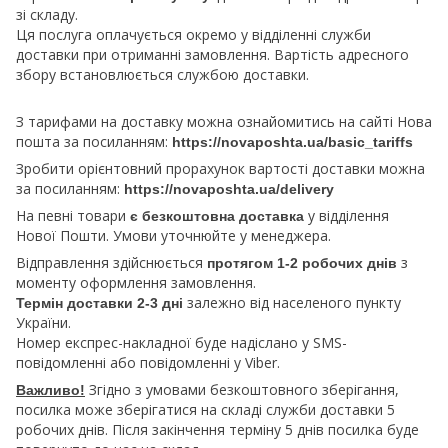
зі складу.
Ця послуга оплачується окремо у відділенні служби
доставки при отриманні замовлення. Вартість адресного
збору встановлюється службою доставки.
З тарифами на доставку можна ознайомитись на сайті Нова
пошта за посиланням:
https://novaposhta.ua/basic_tariffs
Зробити орієнтовний прорахунок вартості доставки можна
за посиланням:
https://novaposhta.ua/delivery
На певні товари
у відділення
є безкоштовна доставка
Нової Пошти. Умови уточнюйте у менеджера.
Відправлення здійснюється
з
протягом 1-2 робочих днів
моменту оформлення замовлення.
залежно від населеного пункту
Термін доставки 2-3 дні
України.
Номер експрес-накладної буде надіслано у SMS-
повідомленні або повідомленні у Viber.
Згідно з умовами безкоштовного зберігання,
Важливо!
посилка може зберігатися на складі служби доставки 5
робочих днів. Після закінчення терміну 5 днів посилка буде