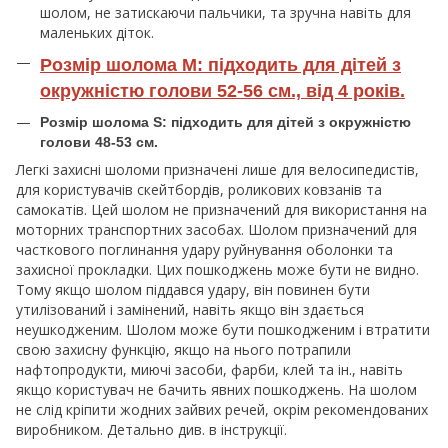
шолом, не затискаючи пальчики, та зручна навіть для
маленьких діток.
Розмір шолома M: підходить для дітей з
окружністю голови 52-56 см., від 4 років.
Розмір шолома S: підходить для дітей з окружністю
голови 48-53 см.
Легкі захисні шоломи призначені лише для велосипедистів,
для користувачів скейтбордів, роликових ковзанів та
самокатів. Цей шолом не призначений для використання на
моторних транспортних засобах. Шолом призначений для
часткового поглинання удару руйнування оболонки та
захисної прокладки. Цих пошкоджень може бути не видно.
Тому якщо шолом піддався удару, він повинен бути
утилізований і замінений, навіть якщо він здається
неушкодженим. Шолом може бути пошкодженим і втратити
свою захисну функцію, якщо на нього потрапили
нафтопродукти, миючі засоби, фарби, клей та ін., навіть
якщо користувач не бачить явних пошкоджень. На шолом
не слід кріпити жодних зайвих речей, окрім рекомендованих
виробником. Детально див. в інструкції.