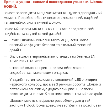
Причина уцінки - невеликі пошкодження упаковки. Шолом
НОВИЙ.
Захист голови дитини під час катання - дуже відповідальний
момент. Потрібно обрати високотехнологічний, надійний
та, звичайно, симпатичний шолом.
Захисний шолом MICRO - СКУТЕРОЗАВР поєднує в собі
надійність та крутий хижий дизайн!
Захисні шоломи компанії Micro міцні, легкі, мають
високий коефіцієнт безпеки та стильний сучасний
дизайн.
Відповідають європейським стандартам безпеки EN
1078: 2012+ A1:2012.
Яскравий колір та принт шолома обов'язково
сподобається маленьким гонщикам.
У задній частині шолома встановлений
LED-ліхтарик
червоного кольору, що має 3 режими роботи. Шолом з
ліхтариком забезпечує додатковий рівень безпеки,
оскільки дитина стає більш помітною в темний час доби.
Шоломи мають спеціально розроблену для дітей
застібку Fidlock. Вона дозволяє застібати та розстібати