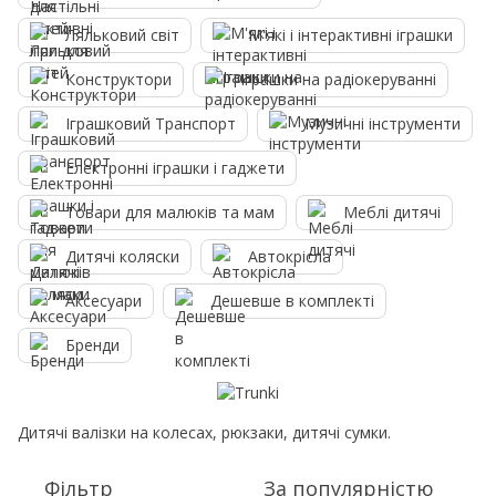
Ляльковий світ
М'які і інтерактивні іграшки
Конструктори
Іграшки на радіокеруванні
Іграшковий Транспорт
Музичні інструменти
Електронні іграшки і гаджети
Товари для малюків та мам
Меблі дитячі
Дитячі коляски
Автокрісла
Аксесуари
Дешевше в комплекті
Бренди
Дитячі валізки на колесах, рюкзаки, дитячі сумки.
Фільтр
За популярністю