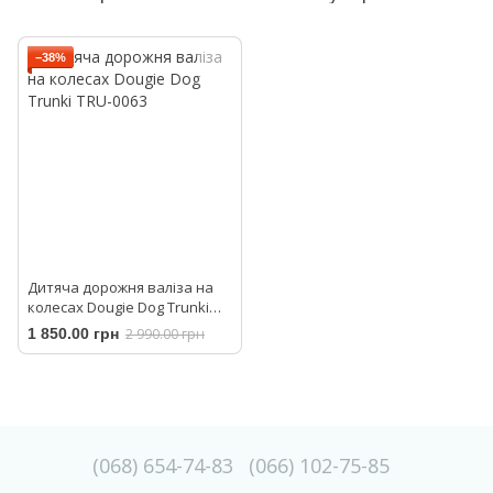
−38%
Дитяча дорожня валіза на
колесах Dougie Dog Trunki
TRU-0063
1 850.00 грн
2 990.00 грн
(068) 654-74-83
(066) 102-75-85