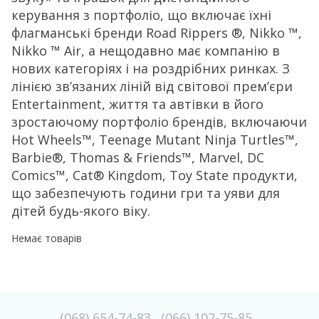
керування з портфоліо, що включає їхні
флагманські бренди Road Rippers ®, Nikko ™,
Nikko ™ Air, а нещодавно має компанію в
нових категоріях і на роздрібних ринках. З
лінією зв’язаних ліній від світової прем’єри
Entertainment, життя та автівки в його
зростаючому портфоліо брендів, включаючи
Hot Wheels™, Teenage Mutant Ninja Turtles™,
Barbie®, Thomas & Friends™, Marvel, DC
Comics™, Cat® Kingdom, Toy State продукти,
що забезпечують години гри та уяви для
дітей будь-якого віку.
Немає товарів
(068) 654-74-83
(066) 102-75-85