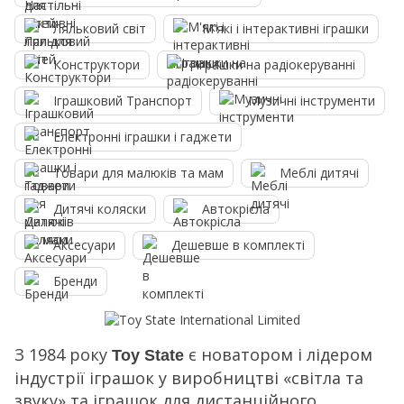
Ляльковий світ
М'які і інтерактивні іграшки
Конструктори
Іграшки на радіокеруванні
Іграшковий Транспорт
Музичні інструменти
Електронні іграшки і гаджети
Товари для малюків та мам
Меблі дитячі
Дитячі коляски
Автокрісла
Аксесуари
Дешевше в комплекті
Бренди
З 1984 року
є новатором і лідером
Toy State
індустрії іграшок у виробництві «світла та
звуку» та іграшок для дистанційного