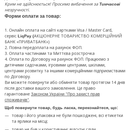
Крим не здійснюється! Просимо вибачення за
Тимчасові
незручності.
Форми оплати за товар:
1. Онлайн оплата на сайті картками Visa / Master Card,
сервіс
АКЦІОНЕРНЕ ТОВАРИСТВО КОМЕРЦІЙНИЙ
LiqPay (
БАНК «ПРИВАТБАНК»)
2. Повна передоплата на рахунок ФОП.
3. Оплата частинами та Миттєва розстрочка
4. Оплата по Договору на рахунок ФОП. Працюємо з
дитячими садочками, ігровими центрами, шкілами,
центрами розвитку та іншими комерційними підприємствами
по Договору.
Ви можете повернути або обміняти товар протягом 14 днів
після доставки вашого замовлення. Це право
гарантоване
Законом України "Про захист прав
споживачів"
.
Щоб повернути товар, будь ласка, переконайтеся, що:
товар і його упаковка не були пошкоджені, всі етикетки
та ярлики на місці;
товар не був у користуванні: відсутні сліди