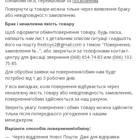
ознайомитися, перейшовши за
посиланням
.
Повернути ці товари можна тільки через виявлення браку
або невідповідності замовленню.
Брак і неналежна якість товару
Щоб оформити обмін/повернення товару, будь ласка,
напишіть нам лист з детальним описом ситуації і надішліть
його на пошту
freetoys2@gmail.com
з темою "Повернення,
замовлення №...", або зверніться за телефонами контакт-
центру для фіксації звернення
(068) 654-74-83
или
(066) 102-
75-85
.
Для обробки заявки на повернення/обмін нам буде
потрібно від 1 до 3 робочих днів.
У всіх випадках, коли повернення відбувається через
неналежну якість товару або невідповідность замовленню,
повернення/обмін здійснюється за наш рахунок.
Зверніть увагу: повернення і обмін товару можна здійснити
тільки після попереднього узгодження з нашим
менеджером.
Варіанти способів повернення/обміну:
Через відділення Нової Пошти. Дані для відправки