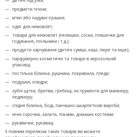
дитячі підгузки;
предмети гігієни;
м'які або надувні іграшки;
одяг для немовлят;
товари для немовлят (пелюшки, соски, пляшечки для
годування, поїльники і т.д.);
продукти харчування (дитячі суміші, каші, пюре та інше);
парфумерно-косметичні та товари в аерозольній
упаковці;
постільна білизна, рушники, покривала, пледи;
подушки, ковдри;
зубні щітки, бритви, гребінці, інструменти для манікюру,
педикюру;
спідня білизна, боді, панчішно-шкарпеткові вироби;
нічні сорочки, халати, піжами, домашні костюми;
рукавички, рукавиці.
З повним переліком таких товарів ви можете