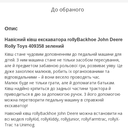
До обраного
Опис
Навісний ківш екскаватора rollyBackhoe John Deere
Rolly Toys 409358 зелений
Ківш стане чудовим доповненням до педальній машини для
дітей. З ним машина стане не тільки засобом пересування,
але й предметом забавною рольової гри, розвиває уяву. Це
дуже захоплює малюків, робить їх організованими та
відповідальними – й вони весело проводять час.
Малюк буде не тільки грати, але й допомагати батькам.
Ківш надійно кріпиться до задньої частини трактора й
приводиться в дію за допомогою ручок. З його допомогою
можна перетворити педальну машину в справжній
екскаватор!
Навісний ківш rollyBackhoe John Deere можна встановити на
всі моделі rollyKid, rollyKiddy, rollyJunior, rollyFarmtrac, rollyX-
Trac та Unimog.