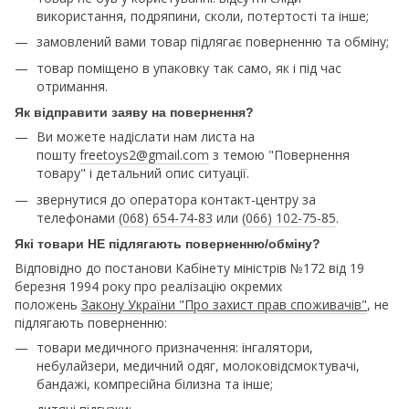
використання, подряпини, сколи, потертості та інше;
замовлений вами товар підлягає поверненню та обміну;
товар поміщено в упаковку так само, як і під час
отримання.
Як відправити заяву на повернення?
Ви можете надіслати нам листа на
пошту
freetoys2@gmail.com
з темою "Повернення
товару" і детальний опис ситуації.
звернутися до оператора контакт-центру за
телефонами
(068) 654-74-83
или
(066) 102-75-85
.
Які товари НЕ підлягають поверненню/обміну?
Відповідно до постанови Кабінету міністрів №172 від 19
березня 1994 року про реалізацію окремих
положень
Закону України "Про захист прав споживачів"
, не
підлягають поверненню:
товари медичного призначення: інгалятори,
небулайзери, медичний одяг, молоковідсмоктувачі,
бандажі, компресійна білизна та інше;