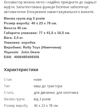
Екскаватор можна легко і надійно приєднати до задньої
муфти. Запатентована функція безпеки забезпечує
автоматичне блокування завантажувального важеля.
Вікова група від 3 років
Розмір виробу: 40 х 23 х 78 см.
Висота 40 см.
Габарити упаковки: 77 х 41,5 х 16,5 см.
Вага: 2,4 кг.
Упаковка: коробка
Виробник: Rolly Toys (Німеччина)
Ліцензія: John Deere
EAN: 4006485409358
Характеристики
Стан
нове
Тип
ківш до трактора
Стать
для дівчинки, для хлопчика
Вікова група
від 3 років
Розмір виробу
40 x 23 x 78 см.