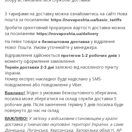
З тарифами на доставку можна ознайомитись на сайті Нова
пошта за посиланням:
https://novaposhta.ua/basic_tariffs
Зробити орієнтовний прорахунок вартості доставки можна
за посиланням:
https://novaposhta.ua/delivery
На певні товари
у відділення
є безкоштовна доставка
Нової Пошти. Умови уточнюйте у менеджера.
Відправлення здійснюється
з
протягом 1-2 робочих днів
моменту оформлення замовлення.
залежно від населеного пункту
Термін доставки 2-3 дні
України.
Номер експрес-накладної буде надіслано у SMS-
повідомленні або повідомленні у Viber.
Згідно з умовами безкоштовного зберігання,
Важливо!
посилка може зберігатися на складі служби доставки 5
робочих днів. Після закінчення терміну 5 днів посилка буде
повернуто до нас на склад.
У зв'язку з військовим становищем у країні
ВАЖЛИВО!
доставка у тимчасово окуповані території України, а саме
Донецька, Луганська, Херсонська, Запорізька області, АР