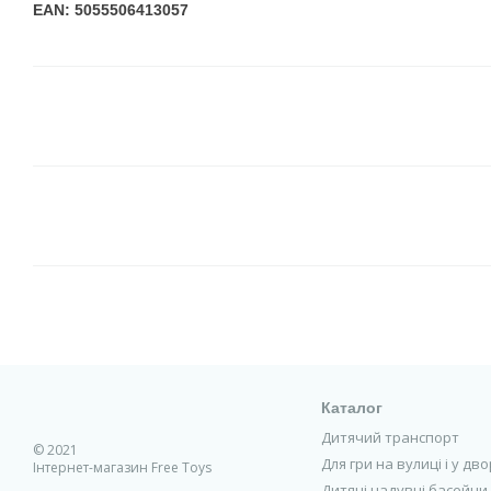
EAN: 5055506413057
Каталог
Дитячий транспорт
© 2021
Для гри на вулиці і у дво
Інтернет-магазин Free Toys
Дитячі надувні басейни, 