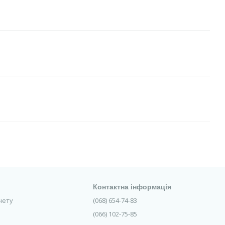
Контактна інформація
інету
(068) 654-74-83
(066) 102-75-85