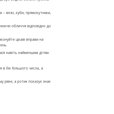
и – вежі, куби, прямокутники,
леюючи обличчя відповідно до
конуйте цікаві вправи на
ень.
мілі навіть найменшим дітям.
я в бік більшого числа, а
у рівні, а ротик показує знак