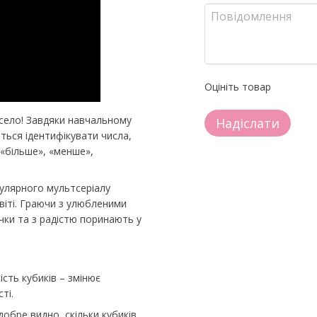
Оцініть товар
весело! Завдяки навчальному
Надіслати
ться ідентифікувати числа,
 «більше», «менше»,
пулярного мультсеріалу
віті. Граючи з улюбленими
ки та з радістю поринають у
ість кубиків – змінює
ті.
добре видно, скільки кубиків