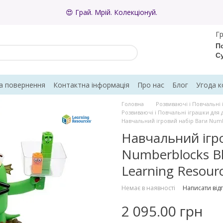
😍 Грай. Мрій. Колекціонуй.
Гр
По
С
а повернення
Контактна інформація
Про нас
Блог
Угода к
Головна
Розвиваючі і Повчальні 
Розвиваючі і Повчальні іграшки для 
Навчальний ігровий набір Ваги Numbe
Навчальний ігр
Numberblocks Blo
Learning Resou
Немає в наявності
Написати відг
2 095.00 грн