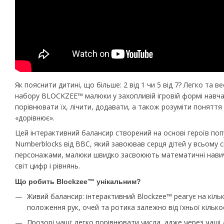
Як пояснити дитині, що більше: 2 від 1 чи 5 від 7? Легко та 
набору BLOCKZEE™ малюки у захопливій ігровій формі навча
порівнювати їх, лічити, додавати, а також розуміти поняття
«дорівнює».
Цей інтерактивний балансир створений на основі героїв по
Numberblocks від BBC, який завоював серця дітей у всьому с
персонажами, малюки швидко засвоюють математичні навич
світ цифр і рівнянь.
Що робить Blockzee™ унікальним?
Живий балансир: інтерактивний Blockzee™ реагує на кільк
положення рук, очей та ротика залежно від їхньої кількос
Прозорі чаші: легко порівнювати числа, адже через чаші 