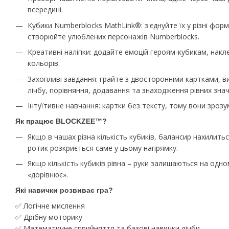
всередині.
Кубики Numberblocks MathLink®: з'єднуйте їх у різні форм
створюйте улюблених персонажів Numberblocks.
Креативні наліпки: додайте емоцій героям-кубикам, нак
кольорів.
Захопливі завдання: грайте з двосторонніми картками, ви
лічбу, порівняння, додавання та знаходження рівних знач
Інтуїтивне навчання: картки без тексту, тому вони зрозу
Як працює BLOCKZEE™?
Якщо в чашах різна кількість кубиків, балансир нахилитьс
ротик розкриється саме у цьому напрямку.
Якщо кількість кубиків рівна – руки залишаються на одном
«дорівнює».
Які навички розвиває гра?
✅ Логічне мислення
✅ Дрібну моторику
✅ Математичне сприйняття та базові навички лічби