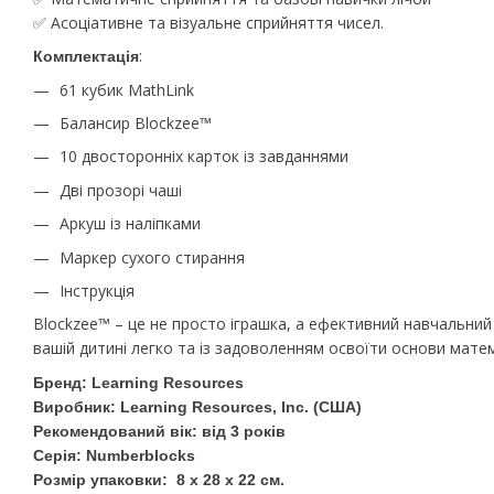
✅ Асоціативне та візуальне сприйняття чисел.
:
Комплектація
61 кубик MathLink
Балансир Blockzee™
10 двосторонніх карток із завданнями
Дві прозорі чаші
Аркуш із наліпками
Маркер сухого стирання
Інструкція
Blockzee™ – це не просто іграшка, а ефективний навчальни
вашій дитині легко та із задоволенням освоїти основи мате
Бренд: Learning Resources
Виробник: Learning Resources, Inc. (США)
Рекомендований вік: від 3 років
Серія: Numberblocks
Розмір упаковки: 8 х 28 х 22 см.