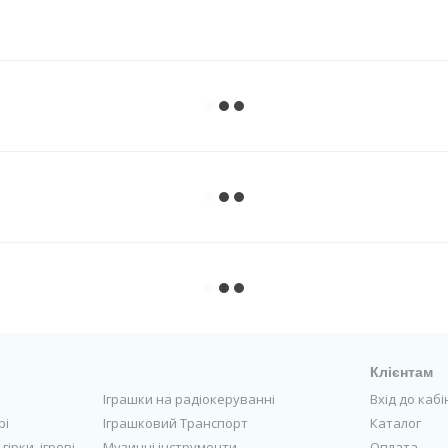
Клієнтам
Іграшки на радіокеруванні
Вхід до каб
рі
Іграшковий Транспорт
Каталог
гірки, ігрові
Музичні інструменти
Оплата