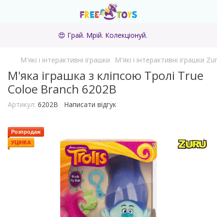
😍 Грай. Мрій. Колекціонуй.
М'які і інтерактивні іграшки
М'які і інтерактивні іграшки Zu
М'яка іграшка з кліпсою Тролі True
Coloe Branch 6202B
Артикул:
6202B
Написати відгук
Розпродаж
УЦІНКА