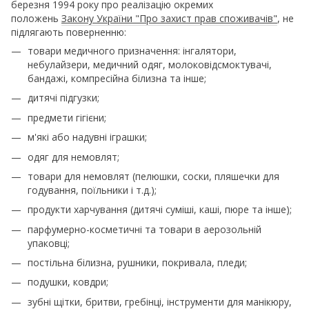
березня 1994 року про реалізацію окремих
положень
Закону України "Про захист прав споживачів"
, не
підлягають поверненню:
товари медичного призначення: інгалятори,
небулайзери, медичний одяг, молоковідсмоктувачі,
бандажі, компресійна білизна та інше;
дитячі підгузки;
предмети гігієни;
м'які або надувні іграшки;
одяг для немовлят;
товари для немовлят (пелюшки, соски, пляшечки для
годування, поїльники і т.д.);
продукти харчування (дитячі суміші, каші, пюре та інше);
парфумерно-косметичні та товари в аерозольній
упаковці;
постільна білизна, рушники, покривала, пледи;
подушки, ковдри;
зубні щітки, бритви, гребінці, інструменти для манікюру,