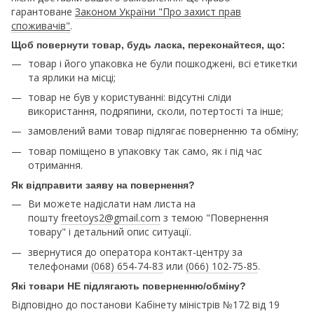
гарантоване
Законом України "Про захист прав
споживачів"
.
Щоб повернути товар, будь ласка, переконайтеся, що:
товар і його упаковка не були пошкоджені, всі етикетки
та ярлики на місці;
товар не був у користуванні: відсутні сліди
використання, подряпини, сколи, потертості та інше;
замовлений вами товар підлягає поверненню та обміну;
товар поміщено в упаковку так само, як і під час
отримання.
Як відправити заяву на повернення?
Ви можете надіслати нам листа на
пошту
freetoys2@gmail.com
з темою "Повернення
товару" і детальний опис ситуації.
звернутися до оператора контакт-центру за
телефонами
(068) 654-74-83
или
(066) 102-75-85
.
Які товари НЕ підлягають поверненню/обміну?
Відповідно до постанови Кабінету міністрів №172 від 19