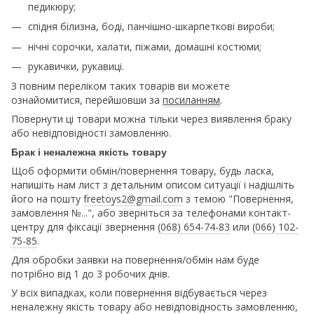
педикюру;
спідня білизна, боді, панчішно-шкарпеткові вироби;
нічні сорочки, халати, піжами, домашні костюми;
рукавички, рукавиці.
З повним переліком таких товарів ви можете
ознайомитися, перейшовши за
посиланням
.
Повернути ці товари можна тільки через виявлення браку
або невідповідності замовленню.
Брак і неналежна якість товару
Щоб оформити обмін/повернення товару, будь ласка,
напишіть нам лист з детальним описом ситуації і надішліть
його на пошту
freetoys2@gmail.com
з темою "Повернення,
замовлення №...", або зверніться за телефонами контакт-
центру для фіксації звернення
(068) 654-74-83
или
(066) 102-
75-85
.
Для обробки заявки на повернення/обмін нам буде
потрібно від 1 до 3 робочих днів.
У всіх випадках, коли повернення відбувається через
неналежну якість товару або невідповідность замовленню,