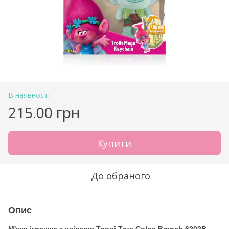
В наявності
215.00 грн
Купити
До обраного
Опис
М'яка іграшка з кліпсою Тролі True Coloe Branch 6202B