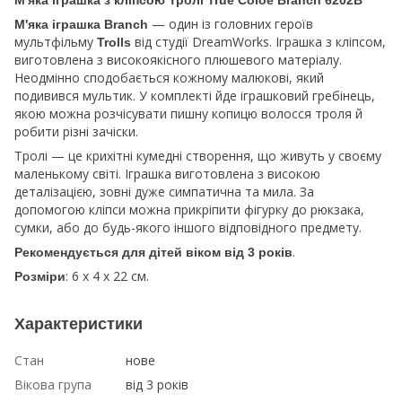
— один із головних героїв
М'яка іграшка Branch
мультфільму
від студії DreamWorks. Іграшка з кліпсом,
Trolls
виготовлена з високоякісного плюшевого матеріалу.
Неодмінно сподобається кожному малюкові, який
подивився мультик. У комплекті йде іграшковий гребінець,
якою можна розчісувати пишну копицю волосся троля й
робити різні зачіски.
Тролі — це крихітні кумедні створення, що живуть у своєму
маленькому світі. Іграшка виготовлена з високою
деталізацією, зовні дуже симпатична та мила. За
допомогою кліпси можна прикріпити фігурку до рюкзака,
сумки, або до будь-якого іншого відповідного предмету.
.
Рекомендується для дітей віком від 3 років
: 6 х 4 х 22 см.
Розміри
Характеристики
Стан
нове
Вікова група
від 3 років