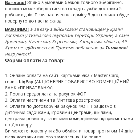
Згідно з умовами безкоштовного зберігання,
Важливо!
посилка може зберігатися на складі служби доставки 5
робочих днів. Після закінчення терміну 5 днів посилка буде
повернуто до нас на склад.
У зв'язку з військовим становищем у країні
ВАЖЛИВО!
доставка у тимчасово окуповані території України, а саме
Донецька, Луганська, Херсонська, Запорізька області, АР
Крим не здійснюється! Просимо вибачення за
Тимчасові
незручності.
Форми оплати за товар:
1. Онлайн оплата на сайті картками Visa / Master Card,
сервіс
АКЦІОНЕРНЕ ТОВАРИСТВО КОМЕРЦІЙНИЙ
LiqPay (
БАНК «ПРИВАТБАНК»)
2. Повна передоплата на рахунок ФОП.
3. Оплата частинами та Миттєва розстрочка
4. Оплата по Договору на рахунок ФОП. Працюємо з
дитячими садочками, ігровими центрами, шкілами,
центрами розвитку та іншими комерційними підприємствами
по Договору.
Ви можете повернути або обміняти товар протягом 14 днів
після доставки вашого замовлення. Це право