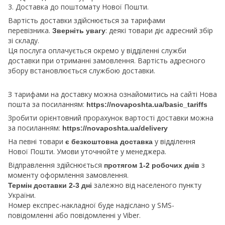
3. Доставка до поштомату Нової Пошти.
Вартість доставки здійснюється за тарифами
перевізника.
: деякі товари діє адресний збір
Зверніть увагу
зі складу.
Ця послуга оплачується окремо у відділенні служби
доставки при отриманні замовлення. Вартість адресного
збору встановлюється службою доставки.
З тарифами на доставку можна ознайомитись на сайті Нова
пошта за посиланням:
https://novaposhta.ua/basic_tariffs
Зробити орієнтовний прорахунок вартості доставки можна
за посиланням:
https://novaposhta.ua/delivery
На певні товари
у відділення
є безкоштовна доставка
Нової Пошти. Умови уточнюйте у менеджера.
Відправлення здійснюється
з
протягом 1-2 робочих днів
моменту оформлення замовлення.
залежно від населеного пункту
Термін доставки 2-3 дні
України.
Номер експрес-накладної буде надіслано у SMS-
повідомленні або повідомленні у Viber.