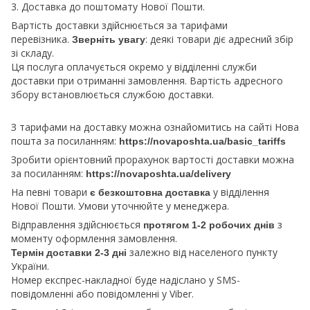
3. Доставка до поштомату Нової Пошти.
Вартість доставки здійснюється за тарифами
перевізника.
: деякі товари діє адресний збір
Зверніть увагу
зі складу.
Ця послуга оплачується окремо у відділенні служби
доставки при отриманні замовлення. Вартість адресного
збору встановлюється службою доставки.
З тарифами на доставку можна ознайомитись на сайті Нова
пошта за посиланням:
https://novaposhta.ua/basic_tariffs
Зробити орієнтовний прорахунок вартості доставки можна
за посиланням:
https://novaposhta.ua/delivery
На певні товари
у відділення
є безкоштовна доставка
Нової Пошти. Умови уточнюйте у менеджера.
Відправлення здійснюється
з
протягом 1-2 робочих днів
моменту оформлення замовлення.
залежно від населеного пункту
Термін доставки 2-3 дні
України.
Номер експрес-накладної буде надіслано у SMS-
повідомленні або повідомленні у Viber.