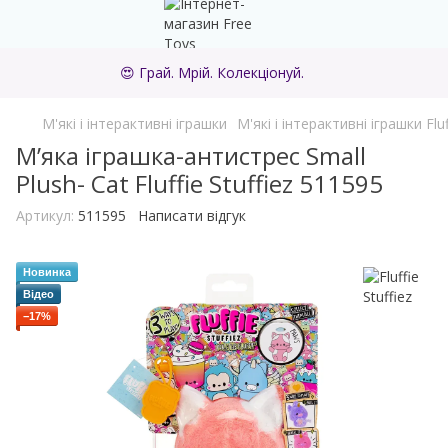
😍 Грай. Мрій. Колекціонуй.
М'які і інтерактивні іграшки
М'які і інтерактивні іграшки Fluf
М’яка іграшка-антистрес Small
Plush- Cat Fluffie Stuffiez 511595
Артикул:
511595
Написати відгук
Новинка
Відео
−17%