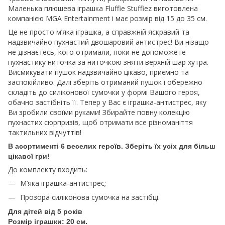
Маленька плюшева іграшка Fluffie Stuffiez виготовлена ​​
компанією MGA Entertainment і має розмір від 15 до 35 см.
Це не просто м’яка іграшка, а справжній яскравий та
надзвичайно пухнастий двошаровий антистрес! Ви нізащо
не дізнаєтесь, кого отримали, поки не допоможете
пухнастику ниточка за ниточкою зняти верхній шар хутра.
Висмикувати пушок надзвичайно цікаво, приємно та
заспокійливо. Далі зберіть отриманий пушок і обережно
складіть до силіконової сумочки у формі Вашого героя,
обачно застібніть її. Тепер у Вас є іграшка-антистрес, яку
Ви зробили своїми руками! Збирайте повну колекцію
пухнастих сюрпризів, щоб отримати все різноманіття
тактильних відчуттів!
В асортименті 6 веселих героїв. Зберіть їх усіх для більш
цікавої гри!
До комплекту входить:
М’яка іграшка-антистрес;
Прозора силіконова сумочка на застібці.
Для дітей від 5 років
Розмір іграшки: 20 см.