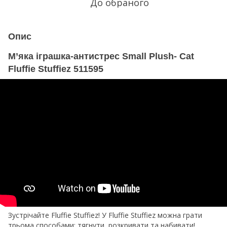
До обраного
Опис
М’яка іграшка-антистрес Small Plush- Cat
Fluffie Stuffiez 511595
Зустрічайте Fluffie Stuffiez! У Fluffie Stuffiez можна грати
трьома способами: тягнути, розкривати та набивати!