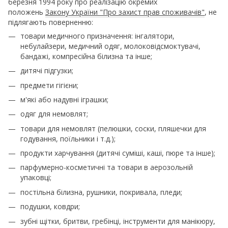
березня 1994 року про реалізацію окремих
положень
Закону України "Про захист прав споживачів"
, не
підлягають поверненню:
товари медичного призначення: інгалятори,
небулайзери, медичний одяг, молоковідсмоктувачі,
бандажі, компресійна білизна та інше;
дитячі підгузки;
предмети гігієни;
м'які або надувні іграшки;
одяг для немовлят;
товари для немовлят (пелюшки, соски, пляшечки для
годування, поїльники і т.д.);
продукти харчування (дитячі суміші, каші, пюре та інше);
парфумерно-косметичні та товари в аерозольній
упаковці;
постільна білизна, рушники, покривала, пледи;
подушки, ковдри;
зубні щітки, бритви, гребінці, інструменти для манікюру,