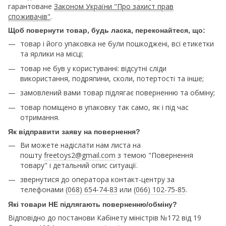
гарантоване
Законом України "Про захист прав
споживачів"
.
Щоб повернути товар, будь ласка, переконайтеся, що:
товар і його упаковка не були пошкоджені, всі етикетки
та ярлики на місці;
товар не був у користуванні: відсутні сліди
використання, подряпини, сколи, потертості та інше;
замовлений вами товар підлягає поверненню та обміну;
товар поміщено в упаковку так само, як і під час
отримання.
Як відправити заяву на повернення?
Ви можете надіслати нам листа на
пошту
freetoys2@gmail.com
з темою "Повернення
товару" і детальний опис ситуації.
звернутися до оператора контакт-центру за
телефонами
(068) 654-74-83
или
(066) 102-75-85
.
Які товари НЕ підлягають поверненню/обміну?
Відповідно до постанови Кабінету міністрів №172 від 19