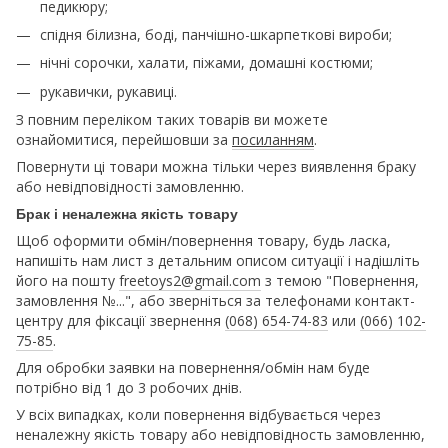
педикюру;
спідня білизна, боді, панчішно-шкарпеткові вироби;
нічні сорочки, халати, піжами, домашні костюми;
рукавички, рукавиці.
З повним переліком таких товарів ви можете
ознайомитися, перейшовши за
посиланням
.
Повернути ці товари можна тільки через виявлення браку
або невідповідності замовленню.
Брак і неналежна якість товару
Щоб оформити обмін/повернення товару, будь ласка,
напишіть нам лист з детальним описом ситуації і надішліть
його на пошту
freetoys2@gmail.com
з темою "Повернення,
замовлення №...", або зверніться за телефонами контакт-
центру для фіксації звернення
(068) 654-74-83
или
(066) 102-
75-85
.
Для обробки заявки на повернення/обмін нам буде
потрібно від 1 до 3 робочих днів.
У всіх випадках, коли повернення відбувається через
неналежну якість товару або невідповідность замовленню,