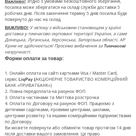
Згідно з умовами безкоштовного зберігання,
Важливо!
посилка може зберігатися на складі служби доставки 5
робочих днів. Після закінчення терміну 5 днів посилка буде
повернуто до нас на склад.
У зв'язку з військовим становищем у країні
ВАЖЛИВО!
доставка у тимчасово окуповані території України, а саме
Донецька, Луганська, Херсонська, Запорізька області, АР
Крим не здійснюється! Просимо вибачення за
Тимчасові
незручності.
Форми оплати за товар:
1. Онлайн оплата на сайті картками Visa / Master Card,
сервіс
АКЦІОНЕРНЕ ТОВАРИСТВО КОМЕРЦІЙНИЙ
LiqPay (
БАНК «ПРИВАТБАНК»)
2. Повна передоплата на рахунок ФОП.
3. Оплата частинами та Миттєва розстрочка
4. Оплата по Договору на рахунок ФОП. Працюємо з
дитячими садочками, ігровими центрами, шкілами,
центрами розвитку та іншими комерційними підприємствами
по Договору.
Ви можете повернути або обміняти товар протягом 14 днів
після доставки вашого замовлення. Це право