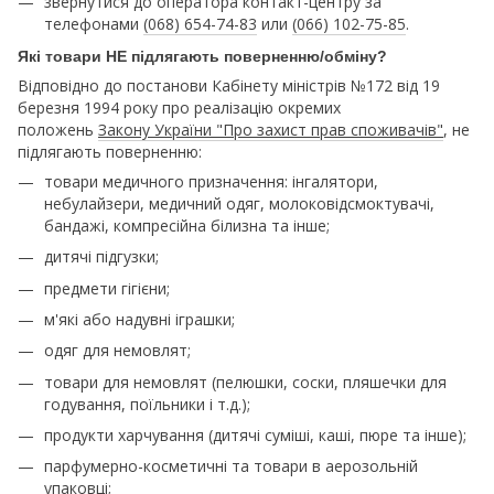
звернутися до оператора контакт-центру за
телефонами
(068) 654-74-83
или
(066) 102-75-85
.
Які товари НЕ підлягають поверненню/обміну?
Відповідно до постанови Кабінету міністрів №172 від 19
березня 1994 року про реалізацію окремих
положень
Закону України "Про захист прав споживачів"
, не
підлягають поверненню:
товари медичного призначення: інгалятори,
небулайзери, медичний одяг, молоковідсмоктувачі,
бандажі, компресійна білизна та інше;
дитячі підгузки;
предмети гігієни;
м'які або надувні іграшки;
одяг для немовлят;
товари для немовлят (пелюшки, соски, пляшечки для
годування, поїльники і т.д.);
продукти харчування (дитячі суміші, каші, пюре та інше);
парфумерно-косметичні та товари в аерозольній
упаковці;