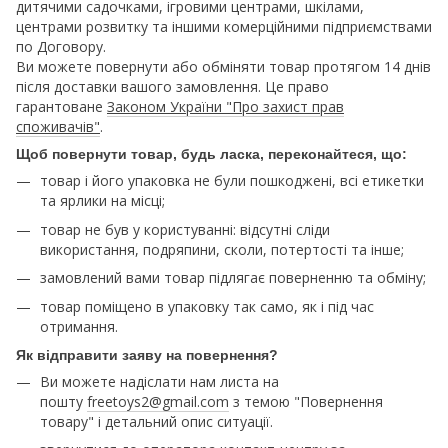
дитячими садочками, ігровими центрами, шкілами,
центрами розвитку та іншими комерційними підприємствами
по Договору.
Ви можете повернути або обміняти товар протягом 14 днів
після доставки вашого замовлення. Це право
гарантоване
Законом України "Про захист прав
споживачів"
.
Щоб повернути товар, будь ласка, переконайтеся, що:
товар і його упаковка не були пошкоджені, всі етикетки
та ярлики на місці;
товар не був у користуванні: відсутні сліди
використання, подряпини, сколи, потертості та інше;
замовлений вами товар підлягає поверненню та обміну;
товар поміщено в упаковку так само, як і під час
отримання.
Як відправити заяву на повернення?
Ви можете надіслати нам листа на
пошту
freetoys2@gmail.com
з темою "Повернення
товару" і детальний опис ситуації.