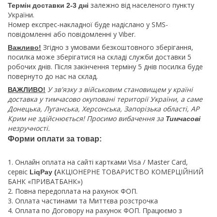
залежно від населеного пункту
Термін доставки 2-3 дні
України.
Номер експрес-накладної буде надіслано у SMS-
повідомленні або повідомленні у Viber.
Згідно з умовами безкоштовного зберігання,
Важливо!
посилка може зберігатися на складі служби доставки 5
робочих днів. Після закінчення терміну 5 днів посилка буде
повернуто до нас на склад.
У зв'язку з військовим становищем у країні
ВАЖЛИВО!
доставка у тимчасово окуповані території України, а саме
Донецька, Луганська, Херсонська, Запорізька області, АР
Крим не здійснюється! Просимо вибачення за
Тимчасові
незручності.
Форми оплати за товар:
1. Онлайн оплата на сайті картками Visa / Master Card,
сервіс
АКЦІОНЕРНЕ ТОВАРИСТВО КОМЕРЦІЙНИЙ
LiqPay (
БАНК «ПРИВАТБАНК»)
2. Повна передоплата на рахунок ФОП.
3. Оплата частинами та Миттєва розстрочка
4. Оплата по Договору на рахунок ФОП. Працюємо з