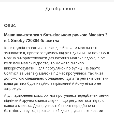
До обраного
Опис
Машинка-каталка з батьківською ручкою Maestro 3
в 1 Smoby 720304 блакитна
Конструкція качалки каталки дає батькам можливість
змінювати її, пристосовуючись під ріст дитини. На початку її
можна використовувати для катання малюка вдома, а от
коли ваш малюк підросте, то можете сміливо
використовувати її для прогулянок по вулиці. Не варто
боятися за безпеку малюка під час прогулянки, так як за
допомогою спеціально обладнаної дуги та ременів безпеки
ваша дитина буде надійно закріплений й йому нічого не
загрожує.
А для здійснення комфортної прогулянки передбачені знімні
підніжки й зручна спинка сидіння, що регулюється під зріст
вашого малюка. Для зручності батьків передбачена
батьківська ручка, призначений для керування колесами