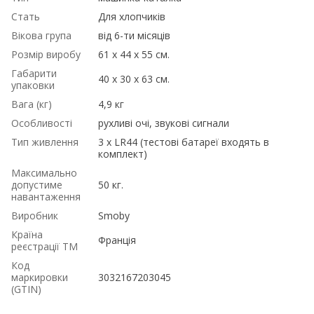
Стать
Для хлопчиків
Вікова група
від 6-ти місяців
Розмір виробу
61 х 44 х 55 см.
Габарити
40 х 30 х 63 см.
упаковки
Вага (кг)
4,9 кг
Особливості
рухливі очі, звукові сигнали
Тип живлення
3 x LR44 (тестові батареї входять в
комплект)
Максимально
допустиме
50 кг.
навантаження
Виробник
Smoby
Країна
Франція
реєстрації ТМ
Код
маркировки
3032167203045
(GTIN)