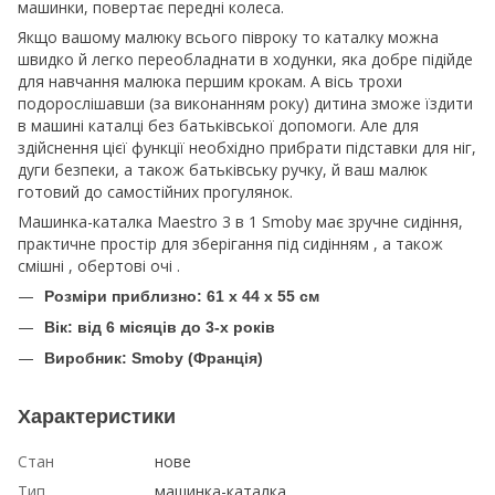
машинки, повертає передні колеса.
Якщо вашому малюку всього півроку то каталку можна
швидко й легко переобладнати в ходунки, яка добре підійде
для навчання малюка першим крокам. А вісь трохи
подорослішавши (за виконанням року) дитина зможе їздити
в машині каталці без батьківської допомоги. Але для
здійснення цієї функції необхідно прибрати підставки для ніг,
дуги безпеки, а також батьківську ручку, й ваш малюк
готовий до самостійних прогулянок.
Машинка-каталка Maestro 3 в 1 Smoby має зручне сидіння,
практичне простір для зберігання під сидінням , а також
смішні , обертові очі .
Розміри приблизно: 61 х 44 х 55 см
Вік: від 6 місяців до 3-х років
Виробник: Smoby (Франція)
Характеристики
Стан
нове
Тип
машинка-каталка