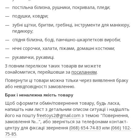
постільна білизна, рушники, покривала, пледи;
подушки, ковдри;
зубні щітки, бритви, гребінці, інструменти для манікюру,
педикюру;
спідня білизна, боді, панчішно-шкарпеткові вироби;
нічні сорочки, халати, піжами, домашні костюми;
рукавички, рукавиці.
З повним переліком таких товарів ви можете
ознайомитися, перейшовши за
посиланням
.
Повернути ці товари можна тільки через виявлення браку
або невідповідності замовленню.
Брак і неналежна якість товару
Щоб оформити обмін/повернення товару, будь ласка,
напишіть нам лист з детальним описом ситуації і надішліть
його на пошту
freetoys2@gmail.com
з темою "Повернення,
замовлення №...", або зверніться за телефонами контакт-
центру для фіксації звернення
(068) 654-74-83
или
(066) 102-
75-85
.