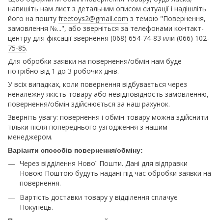
напишіть нам лист з детальним описом ситуації і надішліть
його на пошту
freetoys2@gmail.com
з темою "Повернення,
замовлення №...", або зверніться за телефонами контакт-
центру для фіксації звернення
(068) 654-74-83
или
(066) 102-
75-85
.
Для обробки заявки на повернення/обмін нам буде
потрібно від 1 до 3 робочих днів.
У всіх випадках, коли повернення відбувається через
неналежну якість товару або невідповідность замовленню,
повернення/обмін здійснюється за наш рахунок.
Зверніть увагу: повернення і обмін товару можна здійснити
тільки після попереднього узгодження з нашим
менеджером.
Варіанти способів повернення/обміну:
Через відділення Нової Пошти. Дані для відправки
Новою Поштою будуть надані під час обробки заявки на
повернення.
Вартість доставки товару у відділення сплачує
Покупець.