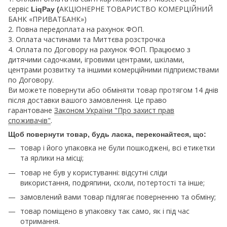
сервіс
АКЦІОНЕРНЕ ТОВАРИСТВО КОМЕРЦІЙНИЙ
LiqPay (
БАНК «ПРИВАТБАНК»)
2. Повна передоплата на рахунок ФОП.
3. Оплата частинами та Миттєва розстрочка
4. Оплата по Договору на рахунок ФОП. Працюємо з
дитячими садочками, ігровими центрами, шкілами,
центрами розвитку та іншими комерційними підприємствами
по Договору.
Ви можете повернути або обміняти товар протягом 14 днів
після доставки вашого замовлення. Це право
гарантоване
Законом України "Про захист прав
споживачів"
.
Щоб повернути товар, будь ласка, переконайтеся, що:
товар і його упаковка не були пошкоджені, всі етикетки
та ярлики на місці;
товар не був у користуванні: відсутні сліди
використання, подряпини, сколи, потертості та інше;
замовлений вами товар підлягає поверненню та обміну;
товар поміщено в упаковку так само, як і під час
отримання.