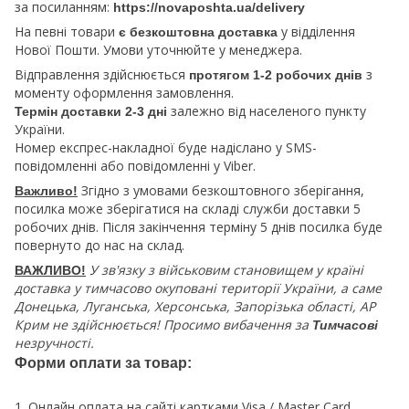
за посиланням:
https://novaposhta.ua/delivery
На певні товари
у відділення
є безкоштовна доставка
Нової Пошти. Умови уточнюйте у менеджера.
Відправлення здійснюється
з
протягом 1-2 робочих днів
моменту оформлення замовлення.
залежно від населеного пункту
Термін доставки 2-3 дні
України.
Номер експрес-накладної буде надіслано у SMS-
повідомленні або повідомленні у Viber.
Згідно з умовами безкоштовного зберігання,
Важливо!
посилка може зберігатися на складі служби доставки 5
робочих днів. Після закінчення терміну 5 днів посилка буде
повернуто до нас на склад.
У зв'язку з військовим становищем у країні
ВАЖЛИВО!
доставка у тимчасово окуповані території України, а саме
Донецька, Луганська, Херсонська, Запорізька області, АР
Крим не здійснюється! Просимо вибачення за
Тимчасові
незручності.
Форми оплати за товар:
1. Онлайн оплата на сайті картками Visa / Master Card,