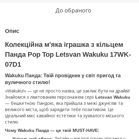
До обраного
Опис
Колекційна м'яка іграшка з кільцем
Панда Pop Top Letsvan Wakuku 17WK-
07D1
Wakuku Панда: Твій провідник у світ пригод та
вуличного стилю!
«Wakuku!» — це не просто назва, це заклик бути на драйві!
Знайомся з лімітованим персонажем серії
Letsvan Wakuku
— бешкетною Пандою, яка прийшла з межі джунглів та
великого міста, щоб зарядити тебе позитивом. Це
ідеальний мікс кавайної естетики та зухвалого міського
стилю.
Чому Wakuku Панда — це твій MUST-HAVE:
Дизайн у вигляді панди-хіпстера у
Унікальний образ: