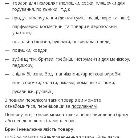
товари для немовлят (пелюшки, соски, пляшечки для
годування, поїльники і т.д.);
продукти харчування (дитячі суміші, каші, пюре та інше);
парфумерно-косметичні та товари в аерозольній
упаковці;
постільна білизна, рушники, покривала, пледи;
подушки, ковдри;
зубні щітки, бритви, гребінці, інструменти для манікюру,
педикюру;
спідня білизна, боді, панчішно-шкарпеткові вироби;
нічні сорочки, халати, піжами, домашні костюми;
рукавички, рукавиці.
З повним переліком таких товарів ви можете
ознайомитися, перейшовши за
посиланням
.
Повернути ці товари можна тільки через виявлення браку
або невідповідності замовленню.
Брак і неналежна якість товару
Щоб оформити обмін/повернення товару, будь ласка,