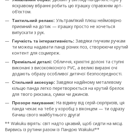
яскравому вбранні робить цю іграшку справжнім арт-
об’єктом.
Ультрам’який плюш неймовірно
Тактильний релакс:
приємний на дотик — іграшку просто не хочеться
випускати з рук.
Завдяки гнучким ручкам
Гнучкість та інтерактивність:
ти можеш надавати панді різних поз, створюючи крутий
контент для соцмереж.
Обличчя, крихітні долоні та ступні
Преміальні деталі:
виконані з високоякісного PVC, а великі виразні очі
додають образу особливої дитячої безпосередності.
Завдяки надійному металевому
Стильний аксесуар:
кільцю панда легко перетворюється на крутий брелок
для твого рюкзака, сумки чи джинсів.
На відміну від серій-сюрпризів, ця
Прозоре пакування:
панда чекає на тебе у коробці з віконцем — ти одразу
бачиш свого майбутнього друга!
** Wakuku вірять: світ надто цікавий, щоб сидіти на місці.
Вирвись із рутини разом із Пандою Wakuku!**