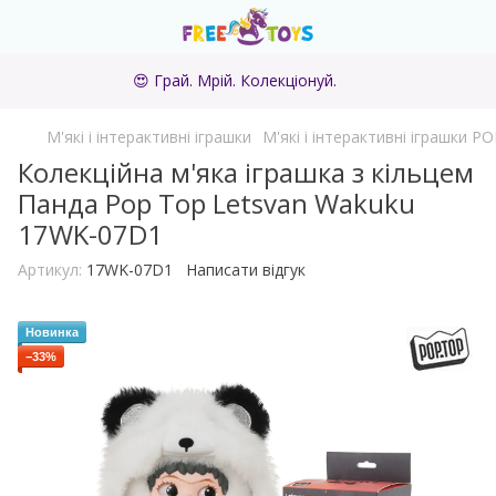
😍 Грай. Мрій. Колекціонуй.
М'які і інтерактивні іграшки
М'які і інтерактивні іграшки P
Колекційна м'яка іграшка з кільцем
Панда Pop Top Letsvan Wakuku
17WK-07D1
Артикул:
17WK-07D1
Написати відгук
Новинка
−33%