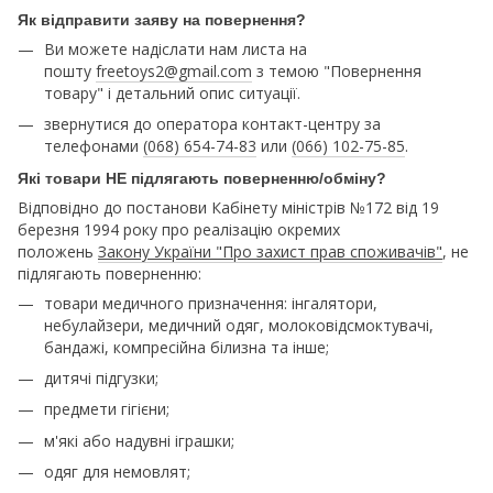
Як відправити заяву на повернення?
Ви можете надіслати нам листа на
пошту
freetoys2@gmail.com
з темою "Повернення
товару" і детальний опис ситуації.
звернутися до оператора контакт-центру за
телефонами
(068) 654-74-83
или
(066) 102-75-85
.
Які товари НЕ підлягають поверненню/обміну?
Відповідно до постанови Кабінету міністрів №172 від 19
березня 1994 року про реалізацію окремих
положень
Закону України "Про захист прав споживачів"
, не
підлягають поверненню:
товари медичного призначення: інгалятори,
небулайзери, медичний одяг, молоковідсмоктувачі,
бандажі, компресійна білизна та інше;
дитячі підгузки;
предмети гігієни;
м'які або надувні іграшки;
одяг для немовлят;