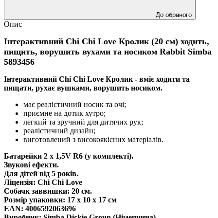
До обраного
Опис
Інтерактивний Chi Chi Love Кролик (20 см) ходить,
пищить, ворушить вухами та носиком Rabbit Simba
5893456
Інтерактивний Chi Chi Love Кролик - вміє ходити та
пищати, рухає вушками, ворушить носиком.
має реалістичний носик та очі;
приємне на дотик хутро;
легкий та зручний для дитячих рук;
реалістичний дизайн;
виготовлений з високоякісних матеріалів.
Батарейки 2 х 1,5V R6 (у комплекті).
Звукові ефекти.
Для дітей від 5 років.
Ліцензія: Chi Chi Love
Собачк заввишки: 20 см.
Розмір упаковки: 17 х 10 х 17 см
EAN: 4006592063696
Виробник: Simba Dickie Group (Німеччина)