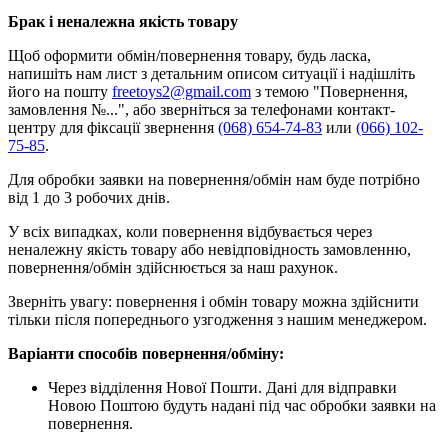
Брак і неналежна якість товару
Щоб оформити обмін/повернення товару, будь ласка,
напишіть нам лист з детальним описом ситуації і надішліть
його на пошту
freetoys2@gmail.com
з темою "Повернення,
замовлення №...", або зверніться за телефонами контакт-
центру для фіксації звернення
(068) 654-74-83
или
(066) 102-
75-85
.
Для обробки заявки на повернення/обмін нам буде потрібно
від 1 до 3 робочих днів.
У всіх випадках, коли повернення відбувається через
неналежну якість товару або невідповідность замовленню,
повернення/обмін здійснюється за наш рахунок.
Зверніть увагу: повернення і обмін товару можна здійснити
тільки після попереднього узгодження з нашим менеджером.
Варіанти способів повернення/обміну:
Через відділення Нової Пошти. Дані для відправки
Новою Поштою будуть надані під час обробки заявки на
повернення.