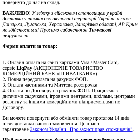
повернуто до нас на склад.
ВАЖЛИВО!
У зв'язку з військовим становищем у країні
доставка у тимчасово окуповані території України, а саме
Донецька, Луганська, Херсонська, Запорізька області, АР Крим
не здійснюється! Просимо вибачення за
Тимчасові
незручності.
Форми оплати за товар:
1. Онлайн оплата на сайті картками Visa / Master Card,
сервіс
LiqPay (
АКЦІОНЕРНЕ ТОВАРИСТВО
КОМЕРЦІЙНИЙ БАНК «ПРИВАТБАНК»)
2. Повна передоплата на рахунок ФОП.
3. Оплата частинами та Миттєва розстрочка
4. Оплата по Договору на рахунок ФОП. Працюємо з
дитячими садочками, ігровими центрами, шкілами, центрами
розвитку та іншими комерційними підприємствами по
Договору.
Ви можете повернути або обміняти товар протягом 14 днів
після доставки вашого замовлення. Це право
гарантоване
Законом України "Про захист прав споживачів"
.
Щоб повернути товар, будь ласка, переконайтеся, що: