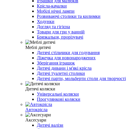
Іграшки для малюків
Крісла-качалки
Мобілі нічні лампи
Розвиваючі столики та килимки
Ходунки
Догляд та гігієна
Товари для гри у ванній
Брязкальця, прорізувачі
Меблі дитячі
Дитячі стільчики для годування
Ліжечка для новонароджених
Зберігання іграшок
Дитячі дивани і м'які крісла
Дитячі туалетні столики
Дитячі парти, мольберти столи для творчості
Дитячі коляски
Універсальні коляски
Прогулянкові коляски
Автокрісла
Аксесуари
Дитячі валізи