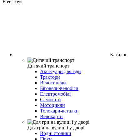
Free Toys
Каталог
Дитячий транспорт
Аксесуари для їзди
Трактори
Велосипеди
Біговели\велобіги
Електромобілі
Самокати
Мотоцикли
Толокари-каталки
Велокарти
Для гри на вулиці і у дворі
Водні столики
Гірки