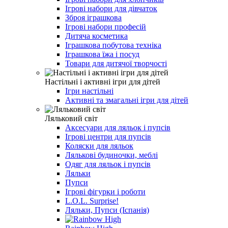
Ігрові набори для дівчаток
Зброя іграшкова
Ігрові набори професій
Дитяча косметика
Іграшкова побутова техніка
Іграшкова їжа і посуд
Товари для дитячої творчості
Настільні і активні ігри для дітей
Ігри настільні
Активні та змагальні ігри для дітей
Ляльковий світ
Аксесуари для ляльок і пупсів
Ігрові центри для пупсів
Коляски для ляльок
Лялькові будиночки, меблі
Одяг для ляльок і пупсів
Ляльки
Пупси
Ігрові фігурки і роботи
L.O.L. Surprise!
Ляльки, Пупси (Іспанія)