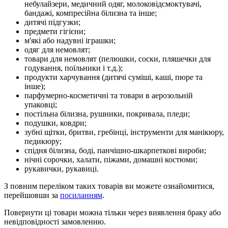
небулайзери, медичний одяг, молоковідсмоктувачі,
бандажі, компресійна білизна та інше;
дитячі підгузки;
предмети гігієни;
м'які або надувні іграшки;
одяг для немовлят;
товари для немовлят (пелюшки, соски, пляшечки для
годування, поїльники і т.д.);
продукти харчування (дитячі суміші, каші, пюре та
інше);
парфумерно-косметичні та товари в аерозольній
упаковці;
постільна білизна, рушники, покривала, пледи;
подушки, ковдри;
зубні щітки, бритви, гребінці, інструменти для манікюру,
педикюру;
спідня білизна, боді, панчішно-шкарпеткові вироби;
нічні сорочки, халати, піжами, домашні костюми;
рукавички, рукавиці.
З повним переліком таких товарів ви можете ознайомитися,
перейшовши за
посиланням
.
Повернути ці товари можна тільки через виявлення браку або
невідповідності замовленню.