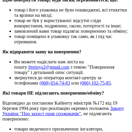
товар і його упаковка не були пошкоджені, всі етикетки
та ярлики на місці;
товар не був у користуванні: відсутні сліди
використання, подряпини, сколи, потертості та інше;
замовлений вами товар підлягає поверненню та обміну;
товар поміщено в упаковку так само, як і під час
отримання.
Як відправити заяву на повернення?
Ви можете надіслати нам листа на
пошту
freetoys2@gmail.com
з темою "Повернення
товару" і детальний опис ситуації.
звернутися до оператора контакт-центру за
телефонами
(068) 654-74-83
или
(066) 102-75-85
.
Які товари НЕ підлягають поверненню/обміну?
Відповідно до постанови Кабінету міністрів №172 від 19
березня 1994 року про реалізацію окремих положень
Закону
України "Про захист прав споживачів"
, не підлягають
поверненню:
товари медичного призначення: інгалятори,