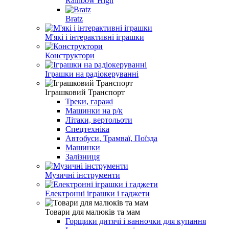
Rainbow High
Bratz
М'які і інтерактивні іграшки
Конструктори
Іграшки на радіокеруванні
Іграшковий Транспорт
Треки, гаражі
Машинки на р/к
Літаки, вертольоти
Спецтехніка
Автобуси, Трамваї, Поїзда
Машинки
Залізниця
Музичні інструменти
Електронні іграшки і гаджети
Товари для малюків та мам
Горщики дитячі і ванночки для купання