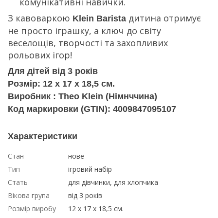
комунікативні навички.
З кавоваркою
дитина отримує
Klein Barista
не просто іграшку, а ключ до світу
веселощів, творчості та захопливих
рольових ігор!
Для дітей від 3 років
Розмір: 12 х 17 х 18,5 см.
Виробник : Theo Klein (Німнччина)
Код маркировки (GTIN): 4009847095107
Характеристики
Стан
нове
Тип
ігровий набір
Стать
для дівчинки, для хлопчика
Вікова група
від 3 років
Розмір виробу
12 х 17 х 18,5 см.