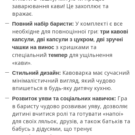
заварювання кави! Це захоплює та
вражає.
У комплекті є все
Повний набір баристи:
необхідне для повноцінної гри:
три кавові
,
,
капсули
дві капсули з цукром
дві зручні
з кришками та
чашки на винос
спеціальний
для ущільнення
темпер
«кави».
Кавоварка має сучасний
Стильний дизайн:
мінімалістичний вигляд, який чудово
впишеться в будь-яку дитячу кухню.
Гра
Розвиток уяви та соціальних навичок:
в баристу чудово розвиває уяву, дозволяє
дитині вчитися ролі та готувати «напої»
для своїх ляльок, друзів, а також батьків та
бабусь з дідусями, що тренує