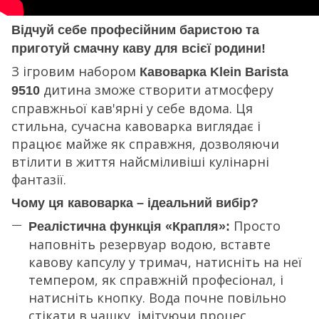
Відчуй себе професійним баристою та
приготуй смачну каву для всієї родини!
З ігровим набором
Кавоварка Klein Barista
дитина зможе створити атмосферу
9510
справжньої кав'ярні у себе вдома. Ця
стильна, сучасна кавоварка виглядає і
працює майже як справжня, дозволяючи
втілити в життя найсміливіші кулінарні
фантазії.
Чому ця кавоварка – ідеальний вибір?
Просто
Реалістична функція «Крапля»:
наповніть резервуар водою, вставте
кавову капсулу у тримач, натисніть на неї
темпером, як справжній професіонал, і
натисніть кнопку. Вода почне повільно
стікати в чашку, імітуючи процес