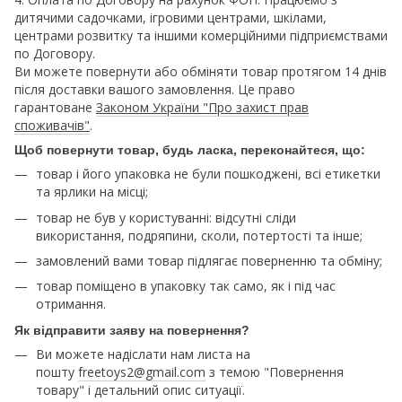
дитячими садочками, ігровими центрами, шкілами,
центрами розвитку та іншими комерційними підприємствами
по Договору.
Ви можете повернути або обміняти товар протягом 14 днів
після доставки вашого замовлення. Це право
гарантоване
Законом України "Про захист прав
споживачів"
.
Щоб повернути товар, будь ласка, переконайтеся, що:
товар і його упаковка не були пошкоджені, всі етикетки
та ярлики на місці;
товар не був у користуванні: відсутні сліди
використання, подряпини, сколи, потертості та інше;
замовлений вами товар підлягає поверненню та обміну;
товар поміщено в упаковку так само, як і під час
отримання.
Як відправити заяву на повернення?
Ви можете надіслати нам листа на
пошту
freetoys2@gmail.com
з темою "Повернення
товару" і детальний опис ситуації.