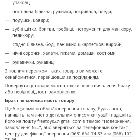
упаковці;
постільна білизна, рушники, покривала, пледи;
подушки, ковдри;
зубні щітки, бритви, гребінці, інструменти для манікюру,
педикюру;
спідня білизна, боді, панчішно-шкарпеткові вироби;
нічні сорочки, халати, піжами, домашні костюми;
рукавички, рукавиці.
З повним переліком таких товарів ви можете
ознайомитися, перейшовши за
посиланням
.
Повернути ці товари можна тільки через виявлення браку
або невідповідності замовленню.
Брак і неналежна якість товару
Щоб оформити обмін/повернення товару, будь ласка,
напишіть нам лист з детальним описом ситуації і надішліть
його на пошту
freetoys2@gmail.com
з темою "Повернення,
замовлення №...", або зверніться за телефонами контакт-
центру для фіксації звернення
(068) 654-74-83
или
(066) 102-
75-85
.