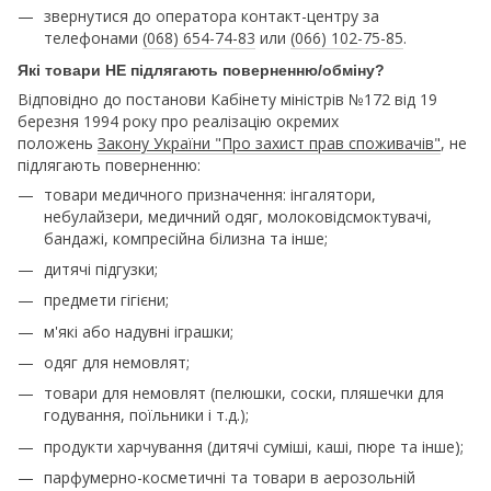
звернутися до оператора контакт-центру за
телефонами
(068) 654-74-83
или
(066) 102-75-85
.
Які товари НЕ підлягають поверненню/обміну?
Відповідно до постанови Кабінету міністрів №172 від 19
березня 1994 року про реалізацію окремих
положень
Закону України "Про захист прав споживачів"
, не
підлягають поверненню:
товари медичного призначення: інгалятори,
небулайзери, медичний одяг, молоковідсмоктувачі,
бандажі, компресійна білизна та інше;
дитячі підгузки;
предмети гігієни;
м'які або надувні іграшки;
одяг для немовлят;
товари для немовлят (пелюшки, соски, пляшечки для
годування, поїльники і т.д.);
продукти харчування (дитячі суміші, каші, пюре та інше);
парфумерно-косметичні та товари в аерозольній