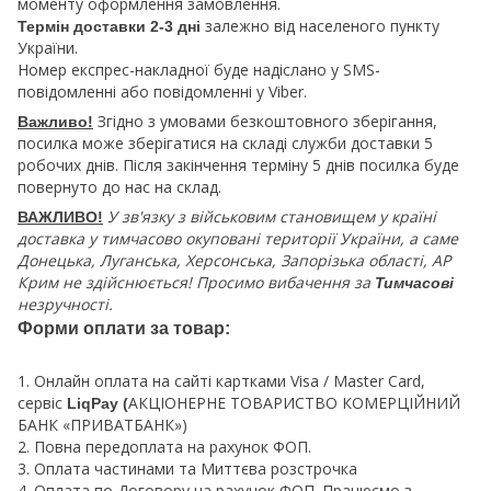
моменту оформлення замовлення.
залежно від населеного пункту
Термін доставки 2-3 дні
України.
Номер експрес-накладної буде надіслано у SMS-
повідомленні або повідомленні у Viber.
Згідно з умовами безкоштовного зберігання,
Важливо!
посилка може зберігатися на складі служби доставки 5
робочих днів. Після закінчення терміну 5 днів посилка буде
повернуто до нас на склад.
У зв'язку з військовим становищем у країні
ВАЖЛИВО!
доставка у тимчасово окуповані території України, а саме
Донецька, Луганська, Херсонська, Запорізька області, АР
Крим не здійснюється! Просимо вибачення за
Тимчасові
незручності.
Форми оплати за товар:
1. Онлайн оплата на сайті картками Visa / Master Card,
сервіс
АКЦІОНЕРНЕ ТОВАРИСТВО КОМЕРЦІЙНИЙ
LiqPay (
БАНК «ПРИВАТБАНК»)
2. Повна передоплата на рахунок ФОП.
3. Оплата частинами та Миттєва розстрочка
4. Оплата по Договору на рахунок ФОП. Працюємо з