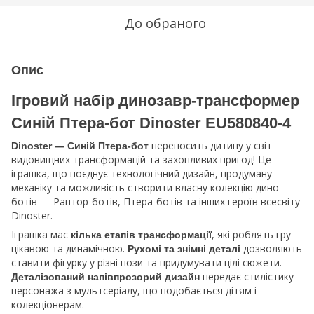
До обраного
Опис
Ігровий набір динозавр-трансформер
Синій Птера-бот Dinoster EU580840-4
переносить дитину у світ
Dinoster — Синій Птера-бот
видовищних трансформацій та захопливих пригод! Це
іграшка, що поєднує технологічний дизайн, продуману
механіку та можливість створити власну колекцію дино-
ботів — Раптор-ботів, Птера-ботів та інших героїв всесвіту
Dinoster.
Іграшка має
, які роблять гру
кілька етапів трансформації
цікавою та динамічною.
дозволяють
Рухомі та знімні деталі
ставити фігурку у різні пози та придумувати цілі сюжети.
передає стилістику
Деталізований напівпрозорий дизайн
персонажа з мультсеріалу, що подобається дітям і
колекціонерам.