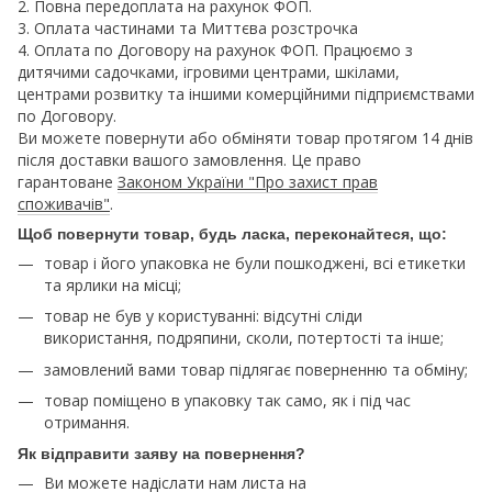
2. Повна передоплата на рахунок ФОП.
3. Оплата частинами та Миттєва розстрочка
4. Оплата по Договору на рахунок ФОП. Працюємо з
дитячими садочками, ігровими центрами, шкілами,
центрами розвитку та іншими комерційними підприємствами
по Договору.
Ви можете повернути або обміняти товар протягом 14 днів
після доставки вашого замовлення. Це право
гарантоване
Законом України "Про захист прав
споживачів"
.
Щоб повернути товар, будь ласка, переконайтеся, що:
товар і його упаковка не були пошкоджені, всі етикетки
та ярлики на місці;
товар не був у користуванні: відсутні сліди
використання, подряпини, сколи, потертості та інше;
замовлений вами товар підлягає поверненню та обміну;
товар поміщено в упаковку так само, як і під час
отримання.
Як відправити заяву на повернення?
Ви можете надіслати нам листа на