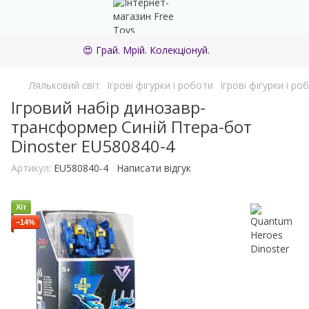
😍 Грай. Мрій. Колекціонуй.
Ляльковий світ
Ігрові фігурки і роботи
Ігрові фігурки і р
Ігровий набір динозавр-
трансформер Синій Птера-бот
Dinoster EU580840-4
Артикул:
EU580840-4
Написати відгук
Хіт
−14%