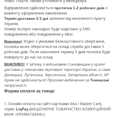
Нової Пошти. Умови уточнюйте у менеджера.
Відправлення здійснюється
з
протягом 1-2 робочих днів
моменту оформлення замовлення.
залежно від населеного пункту
Термін доставки 2-3 дні
України.
Номер експрес-накладної буде надіслано у SMS-
повідомленні або повідомленні у Viber.
Згідно з умовами безкоштовного зберігання,
Важливо!
посилка може зберігатися на складі служби доставки 5
робочих днів. Після закінчення терміну 5 днів посилка буде
повернуто до нас на склад.
У зв'язку з військовим становищем у країні
ВАЖЛИВО!
доставка у тимчасово окуповані території України, а саме
Донецька, Луганська, Херсонська, Запорізька області, АР
Крим не здійснюється! Просимо вибачення за
Тимчасові
незручності.
Форми оплати за товар:
1. Онлайн оплата на сайті картками Visa / Master Card,
сервіс
АКЦІОНЕРНЕ ТОВАРИСТВО КОМЕРЦІЙНИЙ
LiqPay (
БАНК «ПРИВАТБАНК»)