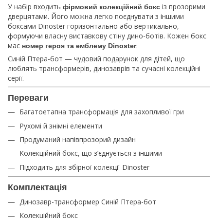
У набір входить
із прозорими
фірмовий колекційний бокс
дверцятами. Його можна легко поєднувати з іншими
боксами Dinoster горизонтально або вертикально,
формуючи власну виставкову стіну дино-ботів. Кожен бокс
має
.
номер героя та емблему Dinoster
Синій Птера-бот — чудовий подарунок для дітей, що
люблять трансформерів, динозаврів та сучасні колекційні
серії.
Переваги
Багатоетапна трансформація для захопливої гри
Рухомі й знімні елементи
Продуманий напівпрозорий дизайн
Колекційний бокс, що з’єднується з іншими
Підходить для збірної колекції Dinoster
Комплектація
Динозавр-трансформер Синій Птера-бот
Колекційний бокс