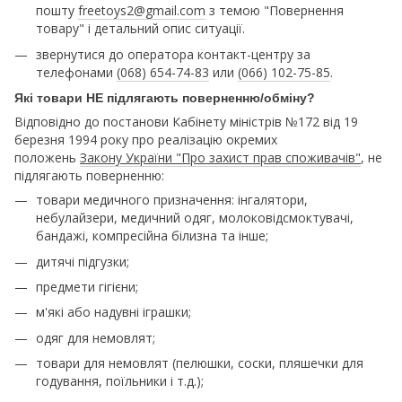
пошту
freetoys2@gmail.com
з темою "Повернення
товару" і детальний опис ситуації.
звернутися до оператора контакт-центру за
телефонами
(068) 654-74-83
или
(066) 102-75-85
.
Які товари НЕ підлягають поверненню/обміну?
Відповідно до постанови Кабінету міністрів №172 від 19
березня 1994 року про реалізацію окремих
положень
Закону України "Про захист прав споживачів"
, не
підлягають поверненню:
товари медичного призначення: інгалятори,
небулайзери, медичний одяг, молоковідсмоктувачі,
бандажі, компресійна білизна та інше;
дитячі підгузки;
предмети гігієни;
м'які або надувні іграшки;
одяг для немовлят;
товари для немовлят (пелюшки, соски, пляшечки для
годування, поїльники і т.д.);