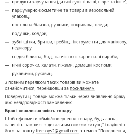
продукти харчування (дитячі суміші, каші, пюре та інше);
парфумерно-косметичні та товари в аерозольній
упаковці;
постільна білизна, рушники, покривала, пледи;
подушки, ковдри;
зубні щітки, бритви, гребінці, інструменти для манікюру,
педикюру;
спідня білизна, боді, панчішно-шкарпеткові вироби;
нічні сорочки, халати, піжами, домашні костюми;
рукавички, рукавиці.
З повним переліком таких товарів ви можете
ознайомитися, перейшовши за
посиланням
.
Повернути ці товари можна тільки через виявлення браку
або невідповідності замовленню.
Брак і неналежна якість товару
Щоб оформити обмін/повернення товару, будь ласка,
напишіть нам лист з детальним описом ситуації і надішліть
його на пошту
freetoys2@gmail.com
з темою "Повернення,