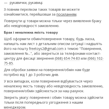
рукавички, рукавиці.
З повним переліком таких товарів ви можете
ознайомитися, перейшовши за
посиланням
.
Повернути ці товари можна тільки через виявлення браку
або невідповідності замовленню.
Брак і неналежна якість товару
Щоб оформити обмін/повернення товару, будь ласка,
напишіть нам лист з детальним описом ситуації і надішліть
його на пошту
freetoys2@gmail.com
з темою "Повернення,
замовлення №...", або зверніться за телефонами контакт-
центру для фіксації звернення
(068) 654-74-83
или
(066) 102-
75-85
.
Для обробки заявки на повернення/обмін нам буде
потрібно від 1 до 3 робочих днів.
У всіх випадках, коли повернення відбувається через
неналежну якість товару або невідповідность замовленню,
повернення/обмін здійснюється за наш рахунок.
Зверніть увагу: повернення і обмін товару можна здійснити
тільки після попереднього узгодження з нашим
менеджером.