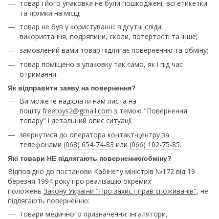
товар і його упаковка не були пошкоджені, всі етикетки
та ярлики на місці;
товар не був у користуванні: відсутні сліди
використання, подряпини, сколи, потертості та інше;
замовлений вами товар підлягає поверненню та обміну;
товар поміщено в упаковку так само, як і під час
отримання.
Як відправити заяву на повернення?
Ви можете надіслати нам листа на
пошту
freetoys2@gmail.com
з темою "Повернення
товару" і детальний опис ситуації.
звернутися до оператора контакт-центру за
телефонами
(068) 654-74-83
или
(066) 102-75-85
.
Які товари НЕ підлягають поверненню/обміну?
Відповідно до постанови Кабінету міністрів №172 від 19
березня 1994 року про реалізацію окремих
положень
Закону України "Про захист прав споживачів"
, не
підлягають поверненню:
товари медичного призначення: інгалятори,