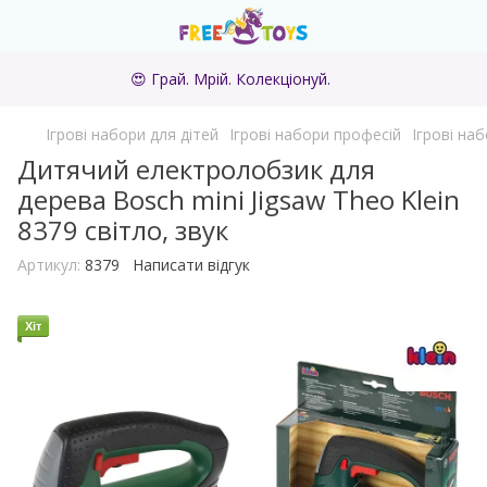
😍 Грай. Мрій. Колекціонуй.
Ігрові набори для дітей
Ігрові набори професій
Ігрові на
Дитячий електролобзик для
дерева Bosch mini Jigsaw Theo Klein
8379 світло, звук
Артикул:
8379
Написати відгук
Хіт