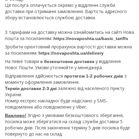
Ця послуга оплачується окремо у відділенні служби
доставки при отриманні замовлення. Вартість адресного
збору встановлюється службою доставки.
З тарифами на доставку можна ознайомитись на сайті Нова
пошта за посиланням:
https://novaposhta.ua/basic_tariffs
Зробити орієнтовний прорахунок вартості доставки можна
за посиланням:
https://novaposhta.ua/delivery
На певні товари
у відділення
є безкоштовна доставка
Нової Пошти. Умови уточнюйте у менеджера.
Відправлення здійснюється
з
протягом 1-2 робочих днів
моменту оформлення замовлення.
залежно від населеного пункту
Термін доставки 2-3 дні
України.
Номер експрес-накладної буде надіслано у SMS-
повідомленні або повідомленні у Viber.
Згідно з умовами безкоштовного зберігання,
Важливо!
посилка може зберігатися на складі служби доставки 5
робочих днів. Після закінчення терміну 5 днів посилка буде
повернуто до нас на склад.