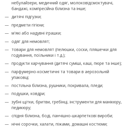
небулайзери, медичний одяг, молоковідсмоктувачі,
бандажі, компресійна білизна та інше;
дитячі підгузки;
предмети гігієни;
м'які або надувні іграшки;
одяг для немовлят;
товари для немовлят (пелюшки, соски, пляшечки для
годування, поїльники і т.д.);
продукти харчування (дитячі суміші, каші, пюре та інше);
парфумерно-косметичні та товари в аерозольній
упаковці;
постільна білизна, рушники, покривала, пледи;
подушки, ковдри;
зубні щітки, бритви, гребінці, інструменти для манікюру,
педикюру;
спідня білизна, боді, панчішно-шкарпеткові вироби;
нічні сорочки, халати, піжами, домашні костюми;