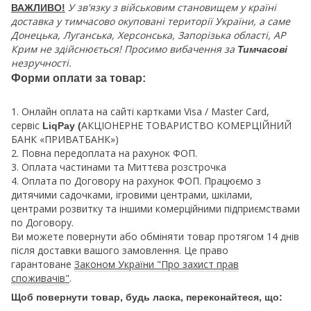
У зв'язку з військовим становищем у країні
ВАЖЛИВО!
доставка у тимчасово окуповані території України, а саме
Донецька, Луганська, Херсонська, Запорізька області, АР
Крим не здійснюється! Просимо вибачення за
Тимчасові
незручності.
Форми оплати за товар:
1. Онлайн оплата на сайті картками Visa / Master Card,
сервіс
АКЦІОНЕРНЕ ТОВАРИСТВО КОМЕРЦІЙНИЙ
LiqPay (
БАНК «ПРИВАТБАНК»)
2. Повна передоплата на рахунок ФОП.
3. Оплата частинами та Миттєва розстрочка
4. Оплата по Договору на рахунок ФОП. Працюємо з
дитячими садочками, ігровими центрами, шкілами,
центрами розвитку та іншими комерційними підприємствами
по Договору.
Ви можете повернути або обміняти товар протягом 14 днів
після доставки вашого замовлення. Це право
гарантоване
Законом України "Про захист прав
споживачів"
.
Щоб повернути товар, будь ласка, переконайтеся, що: