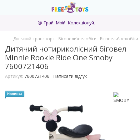
😍 Грай. Мрій. Колекціонуй.
Дитячий транспорт
Біговели\велобіги
Біговели\велобіг
Дитячий чотириколісний біговел
Minnie Rookie Ride One Smoby
7600721406
Артикул:
7600721406
Написати відгук
Новинка