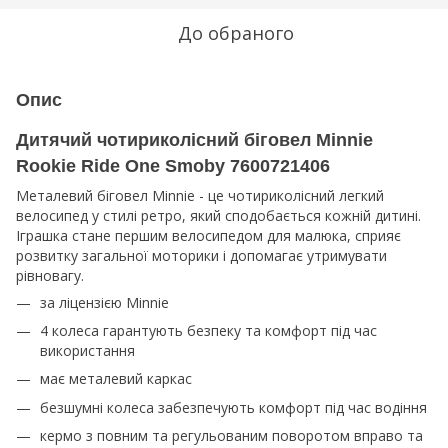
До обраного
Опис
Дитячий чотириколісний біговел Minnie
Rookie Ride One Smoby 7600721406
Металевий біговел Minnie - це чотириколісний легкий
велосипед у стилі ретро, ​​який сподобається кожній дитині.
Іграшка стане першим велосипедом для малюка, сприяє
розвитку загальної моторики і допомагає утримувати
рівновагу.
за ліцензією Minnie
4 колеса гарантують безпеку та комфорт під час
використання
має металевий каркас
безшумні колеса забезпечують комфорт під час водіння
кермо з повним та регульованим поворотом вправо та