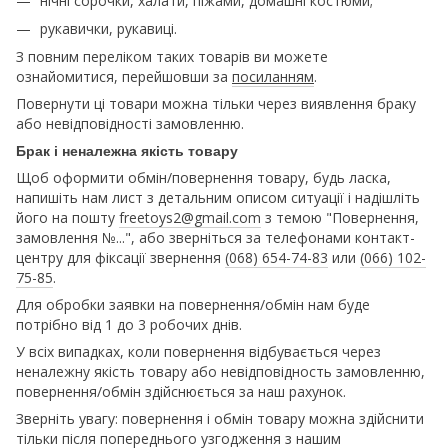
нічні сорочки, халати, піжами, домашні костюми;
рукавички, рукавиці.
З повним переліком таких товарів ви можете
ознайомитися, перейшовши за
посиланням
.
Повернути ці товари можна тільки через виявлення браку
або невідповідності замовленню.
Брак і неналежна якість товару
Щоб оформити обмін/повернення товару, будь ласка,
напишіть нам лист з детальним описом ситуації і надішліть
його на пошту
freetoys2@gmail.com
з темою "Повернення,
замовлення №...", або зверніться за телефонами контакт-
центру для фіксації звернення
(068) 654-74-83
или
(066) 102-
75-85
.
Для обробки заявки на повернення/обмін нам буде
потрібно від 1 до 3 робочих днів.
У всіх випадках, коли повернення відбувається через
неналежну якість товару або невідповідность замовленню,
повернення/обмін здійснюється за наш рахунок.
Зверніть увагу: повернення і обмін товару можна здійснити
тільки після попереднього узгодження з нашим