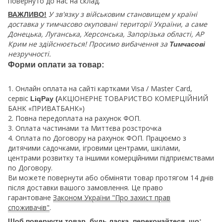
повернуто до нас на склад.
У зв'язку з військовим становищем у країні
ВАЖЛИВО!
доставка у тимчасово окуповані території України, а саме
Донецька, Луганська, Херсонська, Запорізька області, АР
Крим не здійснюється! Просимо вибачення за
Тимчасові
незручності.
Форми оплати за товар:
1. Онлайн оплата на сайті картками Visa / Master Card,
сервіс
АКЦІОНЕРНЕ ТОВАРИСТВО КОМЕРЦІЙНИЙ
LiqPay (
БАНК «ПРИВАТБАНК»)
2. Повна передоплата на рахунок ФОП.
3. Оплата частинами та Миттєва розстрочка
4. Оплата по Договору на рахунок ФОП. Працюємо з
дитячими садочками, ігровими центрами, шкілами,
центрами розвитку та іншими комерційними підприємствами
по Договору.
Ви можете повернути або обміняти товар протягом 14 днів
після доставки вашого замовлення. Це право
гарантоване
Законом України "Про захист прав
споживачів"
.
Щоб повернути товар, будь ласка, переконайтеся, що: