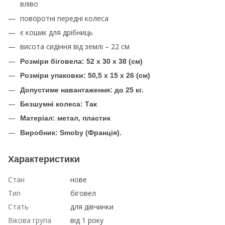
вліво
поворотні передні колеса
є кошик для дрібниць
висота сидіння від землі – 22 см
Розміри біговела: 52 х 30 х 38 (см)
Розміри упаковки: 50,5 х 15 х 26 (см)
Допустиме навантаження: до 25 кг.
Безшумні колеса: Так
Матеріал: метал, пластик
Виробник: Smoby (Франція).
Характеристики
Стан
нове
Тип
біговел
Стать
для дівчинки
Вікова група
від 1 року