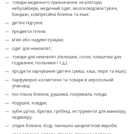
товари медичного призначення: інгалятори,
небулайзери, медичний одяг, молоковідсмоктувачі,
бандажі, компресійна білизна та інше;
дитячі підгузки;
предмети гігієни;
м'які або надувні іграшки;
одяг для немовлят;
товари для немовлят (пелюшки, соски, пляшечки для
годування, поїльники і т.д.);
продукти харчування (дитячі суміші, каші, пюре та інше);
парфумерно-косметичні та товари в аерозольній
упаковці;
постільна білизна, рушники, покривала, пледи;
подушки, ковдри;
зубні щітки, бритви, гребінці, інструменти для манікюру,
педикюру;
спідня білизна, боді, панчішно-шкарпеткові вироби;