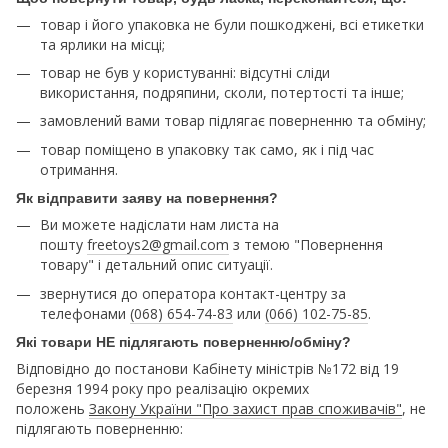
товар і його упаковка не були пошкоджені, всі етикетки
та ярлики на місці;
товар не був у користуванні: відсутні сліди
використання, подряпини, сколи, потертості та інше;
замовлений вами товар підлягає поверненню та обміну;
товар поміщено в упаковку так само, як і під час
отримання.
Як відправити заяву на повернення?
Ви можете надіслати нам листа на
пошту
freetoys2@gmail.com
з темою "Повернення
товару" і детальний опис ситуації.
звернутися до оператора контакт-центру за
телефонами
(068) 654-74-83
или
(066) 102-75-85
.
Які товари НЕ підлягають поверненню/обміну?
Відповідно до постанови Кабінету міністрів №172 від 19
березня 1994 року про реалізацію окремих
положень
Закону України "Про захист прав споживачів"
, не
підлягають поверненню: