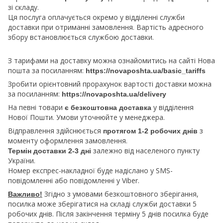
зі складу.
Ця послуга оплачується окремо у відділенні служби
доставки при отриманні замовлення. Вартість адресного
збору встановлюється службою доставки.
З тарифами на доставку можна ознайомитись на сайті Нова
пошта за посиланням:
https://novaposhta.ua/basic_tariffs
Зробити орієнтовний прорахунок вартості доставки можна
за посиланням:
https://novaposhta.ua/delivery
На певні товари
у відділення
є безкоштовна доставка
Нової Пошти. Умови уточнюйте у менеджера.
Відправлення здійснюється
з
протягом 1-2 робочих днів
моменту оформлення замовлення.
залежно від населеного пункту
Термін доставки 2-3 дні
України.
Номер експрес-накладної буде надіслано у SMS-
повідомленні або повідомленні у Viber.
Згідно з умовами безкоштовного зберігання,
Важливо!
посилка може зберігатися на складі служби доставки 5
робочих днів. Після закінчення терміну 5 днів посилка буде