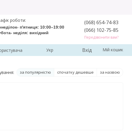
афік роботи:
(068) 654-74-83
неділок- п'ятниця: 10:00–19:00
(066) 102-75-85
убота- неділя: вихідний
Передзвонити вам?
Вхід
Мій кошик
Укр
ористувача
ування:
за популярністю
спочатку дешевше
за назвою