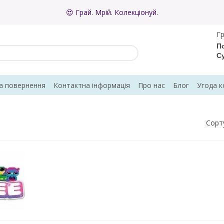
😍 Грай. Мрій. Колекціонуй.
Гр
По
С
а повернення
Контактна інформація
Про нас
Блог
Угода к
Сорт