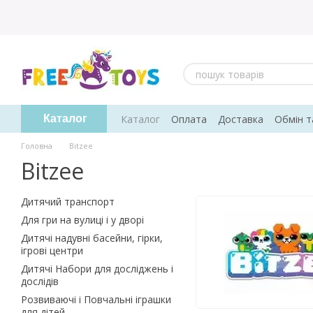
Перейти до основного контенту
Каталог
Оплата
Доставка
Обмін т
Каталог
Відгуки про магазин
Головна
Bitzee
Bitzee
Дитячий транспорт
Для гри на вулиці і у дворі
Дитячі надувні басейни, гірки,
ігрові центри
Дитячі Набори для досліджень і
дослідів
Розвиваючі і Повчальні іграшки
для дітей