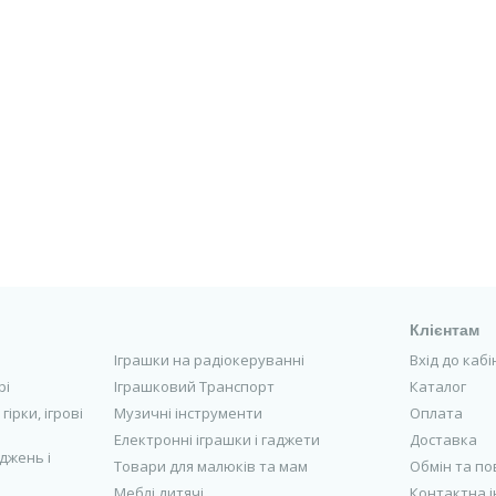
Клієнтам
Іграшки на радіокеруванні
Вхід до каб
рі
Іграшковий Транспорт
Каталог
гірки, ігрові
Музичні інструменти
Оплата
Електронні іграшки і гаджети
Доставка
джень і
Товари для малюків та мам
Обмін та п
Меблі дитячі
Контактна 