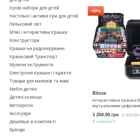
Ігрові набори для дітей
−49%
Настільні і активні ігри для дітей
Ляльковий світ
М'які і інтерактивні іграшки
Конструктори
Іграшки на радіокеруванні
Іграшковий Транспорт
Музичні інструменти
Електронні іграшки і гаджети
Товари для малюків та мам
Меблі дитячі
Bitzee
Дитячі коляски
Інтерактивна іграшка B
Автокрісла
віртуальними цифрови
героями - Wizarding Wor
Аксесуари
2 455.00
1 250.00 грн
Potter Spin Master 6076
Дешевше в комплекті
В наявності
Бренди