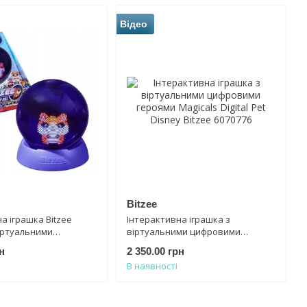
Відео
Bitzee
а іграшка Bitzee
Інтерактивна іграшка з
іртуальними
віртуальними цифровими
героями Spin Master
героями Magicals Digital Pet Disney
н
2 350.00 грн
Bitzee 6070776
В наявності