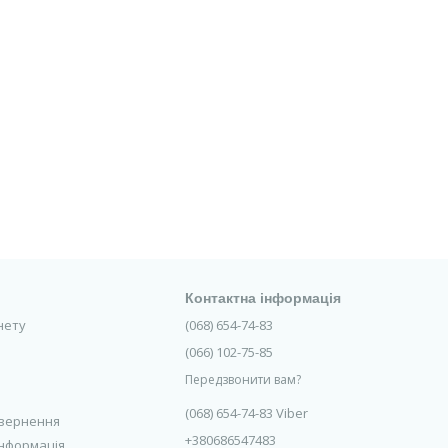
Контактна інформація
інету
(068) 654-74-83
(066) 102-75-85
Передзвонити вам?
(068) 654-74-83 Viber
овернення
+380686547483
інформація