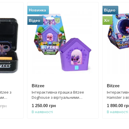
Новинка
Відео
Відео
Хіт
Bitzee
Bitzee
itzee з
Інтерактивна іграшка Bitzee
Інтерактивн
ми
Doghouse з віртуальними
Hamster з в
ld Harry
цифровими героями Spin Master
цифровими 
 грн
1 250.00 грн
1 890.00 гр
508
6072701
6072683
В наявності
В наявності