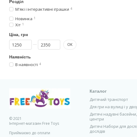
Розділ
М'які і інтерактивні іграшки
4
Новинка
1
Хіт
1
Ціна, грн
Від Ціна, грн
До Ціна, грн
ОК
Наявність
В наявності
4
Каталог
Дитячий транспорт
Для гри на вулиці і у дво
Дитячі надувні басейни, 
© 2021
центри
Інтернет-магазин Free Toys
Дитячі Набори для дослі
дослідів
Приймаємо до оплати