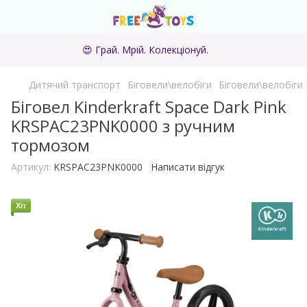
😍 Грай. Мрій. Колекціонуй.
Дитячий транспорт
Біговели\велобіги
Біговели\велобіги 
Біговел Kinderkraft Space Dark Pink
KRSPAC23PNK0000 з ручним
тормозом
Артикул:
KRSPAC23PNK0000
Написати відгук
Хіт