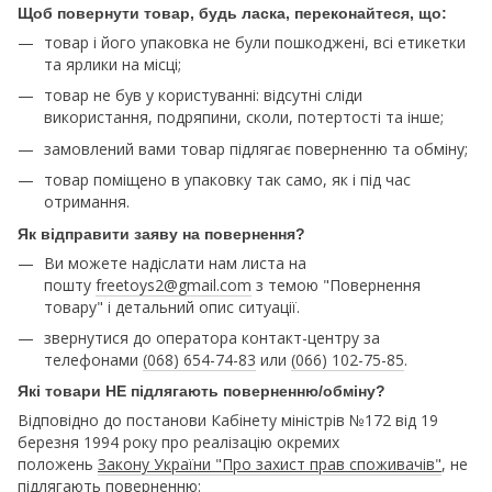
Щоб повернути товар, будь ласка, переконайтеся, що:
товар і його упаковка не були пошкоджені, всі етикетки
та ярлики на місці;
товар не був у користуванні: відсутні сліди
використання, подряпини, сколи, потертості та інше;
замовлений вами товар підлягає поверненню та обміну;
товар поміщено в упаковку так само, як і під час
отримання.
Як відправити заяву на повернення?
Ви можете надіслати нам листа на
пошту
freetoys2@gmail.com
з темою "Повернення
товару" і детальний опис ситуації.
звернутися до оператора контакт-центру за
телефонами
(068) 654-74-83
или
(066) 102-75-85
.
Які товари НЕ підлягають поверненню/обміну?
Відповідно до постанови Кабінету міністрів №172 від 19
березня 1994 року про реалізацію окремих
положень
Закону України "Про захист прав споживачів"
, не
підлягають поверненню: