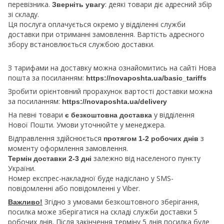
перевізника.
: деякі товари діє адресний збір
Зверніть увагу
зі складу.
Ця послуга оплачується окремо у відділенні служби
доставки при отриманні замовлення. Вартість адресного
збору встановлюється службою доставки.
З тарифами на доставку можна ознайомитись на сайті Нова
пошта за посиланням:
https://novaposhta.ua/basic_tariffs
Зробити орієнтовний прорахунок вартості доставки можна
за посиланням:
https://novaposhta.ua/delivery
На певні товари
у відділення
є безкоштовна доставка
Нової Пошти. Умови уточнюйте у менеджера.
Відправлення здійснюється
з
протягом 1-2 робочих днів
моменту оформлення замовлення.
залежно від населеного пункту
Термін доставки 2-3 дні
України.
Номер експрес-накладної буде надіслано у SMS-
повідомленні або повідомленні у Viber.
Згідно з умовами безкоштовного зберігання,
Важливо!
посилка може зберігатися на складі служби доставки 5
робочих днів. Після закінчення терміну 5 днів посилка буде