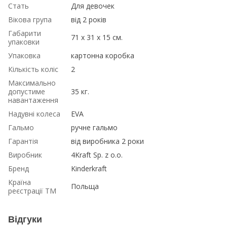
Стать
Для девочек
Вікова група
від 2 років
Габарити
71 х 31 х 15 см.
упаковки
Упаковка
картонна коробка
Кількість коліс
2
Максимально
допустиме
35 кг.
навантаження
Надувні колеса
EVA
Гальмо
ручне гальмо
Гарантія
від виробника 2 роки
Виробник
4Kraft Sp. z o.o.
Бренд
Kinderkraft
Країна
Польща
реєстрації ТМ
Відгуки