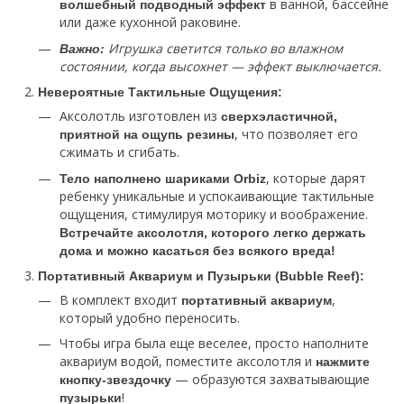
в ванной, бассейне
волшебный подводный эффект
или даже кухонной раковине.
Игрушка светится только во влажном
Важно:
состоянии, когда высохнет — эффект выключается.
Невероятные Тактильные Ощущения:
Аксолотль изготовлен из
сверхэластичной,
, что позволяет его
приятной на ощупь резины
сжимать и сгибать.
, которые дарят
Тело наполнено шариками Orbіz
ребенку уникальные и успокаивающие тактильные
ощущения, стимулируя моторику и воображение.
Встречайте аксолотля, которого легко держать
дома и можно касаться без всякого вреда!
Портативный Аквариум и Пузырьки (Bubble Reef):
В комплект входит
,
портативный аквариум
который удобно переносить.
Чтобы игра была еще веселее, просто наполните
аквариум водой, поместите аксолотля и
нажмите
— образуются захватывающие
кнопку-звездочку
!
пузырьки