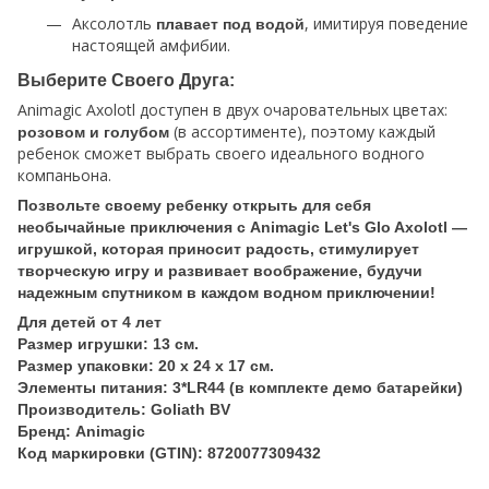
Аксолотль
, имитируя поведение
плавает под водой
настоящей амфибии.
Выберите Своего Друга:
Animagic Axolotl доступен в двух очаровательных цветах:
(в ассортименте), поэтому каждый
розовом и голубом
ребенок сможет выбрать своего идеального водного
компаньона.
Позвольте своему ребенку открыть для себя
необычайные приключения с Animagic Let's Glo Axolotl —
игрушкой, которая приносит радость, стимулирует
творческую игру и развивает воображение, будучи
надежным спутником в каждом водном приключении!
Для детей от 4 лет
Размер игрушки: 13 см.
Размер упаковки: 20 х 24 х 17 см.
Элементы питания: 3*LR44 (в комплекте демо батарейки)
Производитель: Goliath BV
Бренд: Animagic
Код маркировки (GTIN): 8720077309432